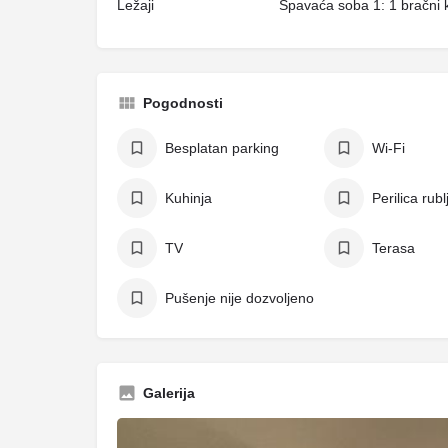
Ležaji
Spavaća soba 1: 1 bračni k
Pogodnosti
Besplatan parking
Wi-Fi
Kuhinja
Perilica rubl
TV
Terasa
Pušenje nije dozvoljeno
Galerija