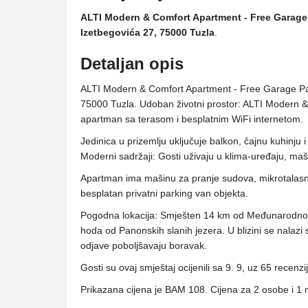
ALTI Modern & Comfort Apartment - Free Garage
Izetbegovića 27, 75000 Tuzla
.
Detaljan opis
ALTI Modern & Comfort Apartment - Free Garage Parki
75000 Tuzla. Udoban životni prostor: ALTI Modern &
apartman sa terasom i besplatnim WiFi internetom.
Jedinica u prizemlju uključuje balkon, čajnu kuhinju
Moderni sadržaji: Gosti uživaju u klima-uređaju, maš
Apartman ima mašinu za pranje sudova, mikrotalasnu
besplatan privatni parking van objekta.
Pogodna lokacija: Smješten 14 km od Međunarodnog
hoda od Panonskih slanih jezera. U blizini se nalazi 
odjave poboljšavaju boravak.
Gosti su ovaj smještaj ocijenili sa 9. 9, uz 65 recenzi
Prikazana cijena je BAM 108. Cijena za 2 osobe i 1 