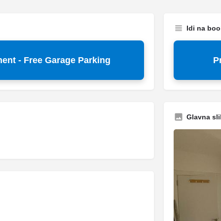
Idi na bo
ent - Free Garage Parking
P
Glavna sli