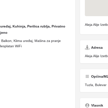
Aleja Alije Ize
uređaj, Kuhinja, Perilica rublja, Privatno
ljeno
lo, Balkon, Klima uređaj, Mašina za pranje
Besplatan WiFi
Adresa
Aleja Alije Ize
Općina/M
Tuzla, Bulevar
Vlasnik