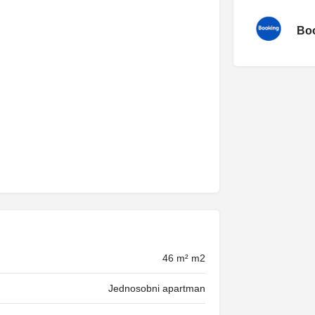
Boo
46 m² m2
Jednosobni apartman