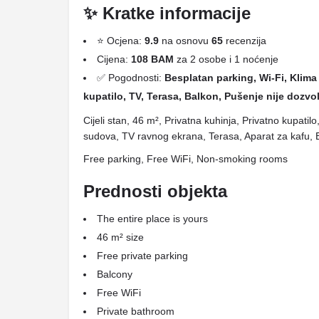
✨ Kratke informacije
⭐ Ocjena:
9.9
na osnovu
65
recenzija
Cijena:
108 BAM
za 2 osobe i 1 noćenje
✅ Pogodnosti:
Besplatan parking, Wi-Fi, Klima 
kupatilo, TV, Terasa, Balkon, Pušenje nije dozvo
Cijeli stan, 46 m², Privatna kuhinja, Privatno kupati
sudova, TV ravnog ekrana, Terasa, Aparat za kafu, 
Free parking, Free WiFi, Non-smoking rooms
Prednosti objekta
The entire place is yours
46 m² size
Free private parking
Balcony
Free WiFi
Private bathroom