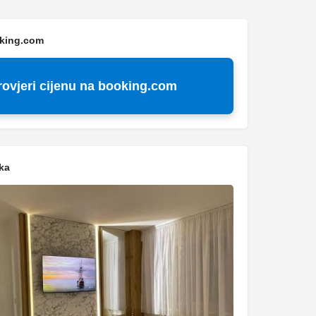
oking.com
rovjeri cijenu na booking.com
ka