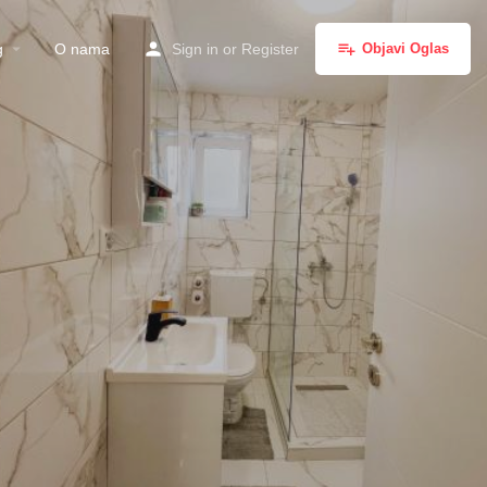
g
O nama
Sign in
or
Register
Objavi Oglas