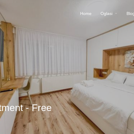
Home
Oglasi
Blo
tment - Free