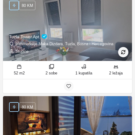
80 KM
Tuzla Tower Apt.
Mehmedalije Maka Dizdara, Tuzla, Bosna i Hercegovina
Stupine
52 m2
2 sobe
1 kupatila
2 ležaja
80 KM