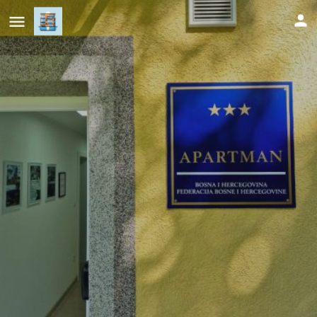
Apartman Alemina - mirna lokacija
blizu centra, priroda i privatnost