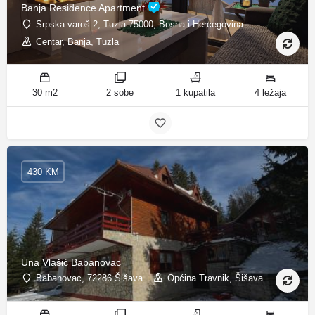
Banja Residence Apartment
Srpska varoš 2, Tuzla 75000, Bosna i Hercegovina
Centar, Banja, Tuzla
30 m2
2 sobe
1 kupatila
4 ležaja
430 KM
Una Vlašić Babanovac
Babanovac, 72286 Šišava
Općina Travnik, Šišava