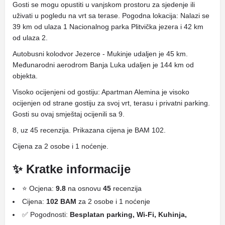
Gosti se mogu opustiti u vanjskom prostoru za sjedenje ili
uživati ​​u pogledu na vrt sa terase. Pogodna lokacija: Nalazi se
39 km od ulaza 1 Nacionalnog parka Plitvička jezera i 42 km
od ulaza 2.
Autobusni kolodvor Jezerce - Mukinje udaljen je 45 km.
Međunarodni aerodrom Banja Luka udaljen je 144 km od
objekta.
Visoko ocijenjeni od gostiju: Apartman Alemina je visoko
ocijenjen od strane gostiju za svoj vrt, terasu i privatni parking.
Gosti su ovaj smještaj ocijenili sa 9.
8, uz 45 recenzija. Prikazana cijena je BAM 102.
Cijena za 2 osobe i 1 noćenje.
✨ Kratke informacije
⭐ Ocjena:
9.8
na osnovu
45
recenzija
Cijena:
102 BAM
za 2 osobe i 1 noćenje
✅ Pogodnosti:
Besplatan parking, Wi-Fi, Kuhinja,