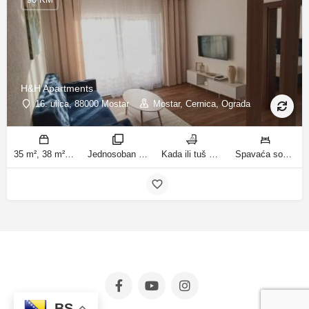
H&H Apartments
16. ulica, 88000 Mostar
Mostar, Cernica, Ograda
35 m², 38 m² m2
Jednosoban stan sa balkonom, Apartman sobe
Kada ili tuš kupatila
Spavaća soba 1: 1 bračni krevet | Dnevni boravak: 1 kauč na razvlačenje | Spavaća soba 1: 3 kreveta za jednu osobu ležaja
BS