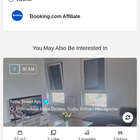
Booking.com Affiliate
You May Also Be Interested In
80 KM
Tuzla Tower Apt.
Mehmedalije Maka Dizdara, Tuzla, Bosna i Hercegovina
Stupine
52 m2
2 sobe
1 kupatila
2 ležaja