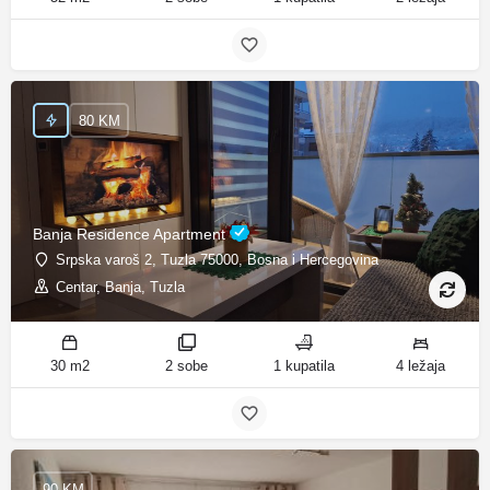
80 KM
Banja Residence Apartment
Srpska varoš 2, Tuzla 75000, Bosna i Hercegovina
Centar, Banja, Tuzla
30 m2
2 sobe
1 kupatila
4 ležaja
90 KM