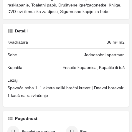
rasklapanje, Toaletni papir, Društvene igre/zagonetke, Knjige,
DVD-ovi ili muzika za djecu, Sigurnosne kapije za bebe
Detalji
Kvadratura
36 m² m2
Sobe
Jednosobni apartman
Kupatila
Ensuite kupaonica, Kupatilo ili tuš
Ležaji
Spavaća soba 1: 1 ekstra veliki bračni krevet | Dnevni boravak:
1 kauč na razvlačenje
Pogodnosti
Besplatan parking
Bar