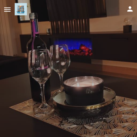
Apartman D346 u sklopu Aparthotel
Vučko
Cijena (po danu)
190
KM