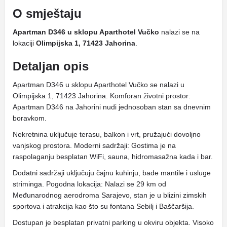
O smještaju
Apartman D346 u sklopu Aparthotel Vučko
nalazi se na
lokaciji
Olimpijska 1, 71423 Jahorina
.
Detaljan opis
Apartman D346 u sklopu Aparthotel Vučko se nalazi u
Olimpijska 1, 71423 Jahorina. Komforan životni prostor:
Apartman D346 na Jahorini nudi jednosoban stan sa dnevnim
boravkom.
Nekretnina uključuje terasu, balkon i vrt, pružajući dovoljno
vanjskog prostora. Moderni sadržaji: Gostima je na
raspolaganju besplatan WiFi, sauna, hidromasažna kada i bar.
Dodatni sadržaji uključuju čajnu kuhinju, bade mantile i usluge
striminga. Pogodna lokacija: Nalazi se 29 km od
Međunarodnog aerodroma Sarajevo, stan je u blizini zimskih
sportova i atrakcija kao što su fontana Sebilj i Baščaršija.
Dostupan je besplatan privatni parking u okviru objekta. Visoko