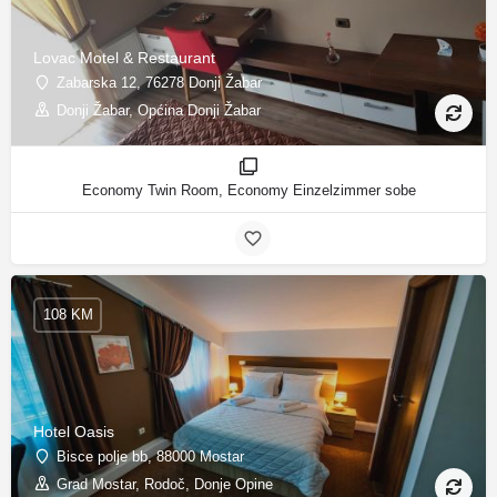
Lovac Motel & Restaurant
Zabarska 12, 76278 Donji Žabar
Donji Žabar, Općina Donji Žabar
Economy Twin Room, Economy Einzelzimmer sobe
108 KM
Hotel Oasis
Bisce polje bb, 88000 Mostar
Grad Mostar, Rodoč, Donje Opine