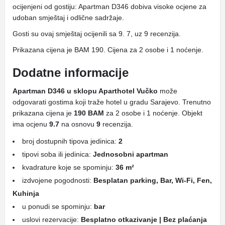
ocijenjeni od gostiju: Apartman D346 dobiva visoke ocjene za
udoban smještaj i odlične sadržaje.
Gosti su ovaj smještaj ocijenili sa 9. 7, uz 9 recenzija.
Prikazana cijena je BAM 190. Cijena za 2 osobe i 1 noćenje.
Dodatne informacije
Apartman D346 u sklopu Aparthotel Vučko
može
odgovarati gostima koji traže hotel u gradu Sarajevo. Trenutno
prikazana cijena je
190 BAM
za 2 osobe i 1 noćenje. Objekt
ima ocjenu
9.7
na osnovu
9
recenzija.
broj dostupnih tipova jedinica:
2
tipovi soba ili jedinica:
Jednosobni apartman
kvadrature koje se spominju:
36 m²
izdvojene pogodnosti:
Besplatan parking, Bar, Wi-Fi, Fen,
Kuhinja
u ponudi se spominju:
bar
uslovi rezervacije:
Besplatno otkazivanje | Bez plaćanja