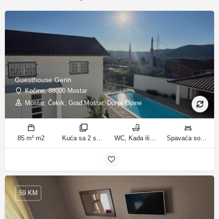
Guesthouse Gerin
Kočine, 88000 Mostar
Mostar, Čekrk, Grad Mostar, Donje Opine
85 m² m2
Kuća sa 2 spavaće sobe sobe
WC, Kada ili tuš kupatila
Spavaća soba 1: 1 francuski bračni krevet | Spavaća soba 2: 3 kreveta za jednu osobu | Dnevni boravak: 1 kauč na razvlačenje ležaja
59 KM