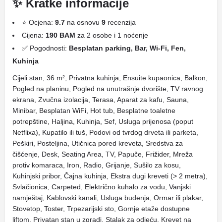
✨ Kratke informacije
⭐ Ocjena:
9.7
na osnovu
9
recenzija
Cijena:
190 BAM
za 2 osobe i 1 noćenje
✅ Pogodnosti:
Besplatan parking, Bar, Wi-Fi, Fen,
Kuhinja
Cijeli stan, 36 m², Privatna kuhinja, Ensuite kupaonica, Balkon,
Pogled na planinu, Pogled na unutrašnje dvorište, TV ravnog
ekrana, Zvučna izolacija, Terasa, Aparat za kafu, Sauna,
Minibar, Besplatan WiFi, Hot tub, Besplatne toaletne
potrepštine, Haljina, Kuhinja, Sef, Usluga prijenosa (poput
Netflixa), Kupatilo ili tuš, Podovi od tvrdog drveta ili parketa,
Peškiri, Posteljina, Utičnica pored kreveta, Sredstva za
čišćenje, Desk, Seating Area, TV, Papuče, Frižider, Mreža
protiv komaraca, Iron, Radio, Grijanje, Sušilo za kosu,
Kuhinjski pribor, Čajna kuhinja, Ekstra dugi kreveti (> 2 metra),
Svlačionica, Carpeted, Električno kuhalo za vodu, Vanjski
namještaj, Kablovski kanali, Usluga buđenja, Ormar ili plakar,
Stovetop, Toster, Trpezarijski sto, Gornje etaže dostupne
liftom, Privatan stan u zgradi, Stalak za odjeću, Krevet na