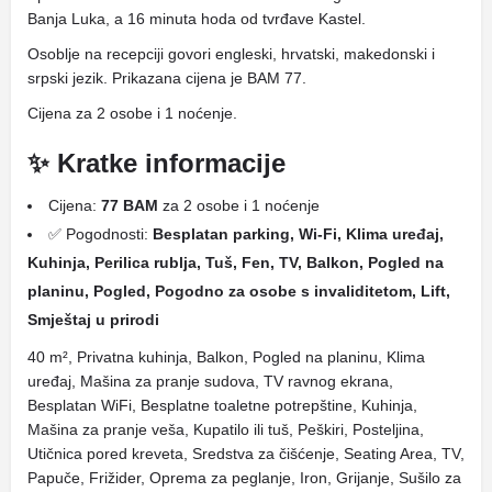
Banja Luka, a 16 minuta hoda od tvrđave Kastel.
Osoblje na recepciji govori engleski, hrvatski, makedonski i
srpski jezik. Prikazana cijena je BAM 77.
Cijena za 2 osobe i 1 noćenje.
✨ Kratke informacije
Cijena:
77 BAM
za 2 osobe i 1 noćenje
✅ Pogodnosti:
Besplatan parking, Wi-Fi, Klima uređaj,
Kuhinja, Perilica rublja, Tuš, Fen, TV, Balkon, Pogled na
planinu, Pogled, Pogodno za osobe s invaliditetom, Lift,
Smještaj u prirodi
40 m², Privatna kuhinja, Balkon, Pogled na planinu, Klima
uređaj, Mašina za pranje sudova, TV ravnog ekrana,
Besplatan WiFi, Besplatne toaletne potrepštine, Kuhinja,
Mašina za pranje veša, Kupatilo ili tuš, Peškiri, Posteljina,
Utičnica pored kreveta, Sredstva za čišćenje, Seating Area, TV,
Papuče, Frižider, Oprema za peglanje, Iron, Grijanje, Sušilo za