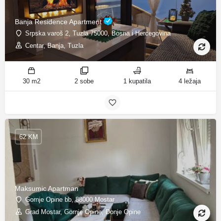
Banja Residence Apartment
Srpska varoš 2, Tuzla 75000, Bosna i Hercegovina
Centar, Banja, Tuzla
30 m2
2 sobe
1 kupatila
4 ležaja
62 KM
Maksumic Apartman
Gornje Opine bb, 88000 Mostar
Grad Mostar, Gornje Opine, Donje Opine