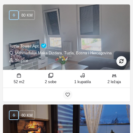
80 KM
Tuzla Tower Apt.
Mehmedalije Maka Dizdara, Tuzla, Bosna i Hercegovina
Stupine
52 m2
2 sobe
1 kupatila
2 ležaja
80 KM