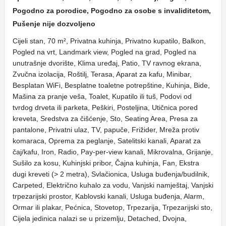
Pogodno za porodice, Pogodno za osobe s invaliditetom,
Pušenje nije dozvoljeno
Cijeli stan, 70 m², Privatna kuhinja, Privatno kupatilo, Balkon,
Pogled na vrt, Landmark view, Pogled na grad, Pogled na
unutrašnje dvorište, Klima uređaj, Patio, TV ravnog ekrana,
Zvučna izolacija, Roštilj, Terasa, Aparat za kafu, Minibar,
Besplatan WiFi, Besplatne toaletne potrepštine, Kuhinja, Bide,
Mašina za pranje veša, Toalet, Kupatilo ili tuš, Podovi od
tvrdog drveta ili parketa, Peškiri, Posteljina, Utičnica pored
kreveta, Sredstva za čišćenje, Sto, Seating Area, Presa za
pantalone, Privatni ulaz, TV, papuče, Frižider, Mreža protiv
komaraca, Oprema za peglanje, Satelitski kanali, Aparat za
čaj/kafu, Iron, Radio, Pay-per-view kanali, Mikrovalna, Grijanje,
Sušilo za kosu, Kuhinjski pribor, Čajna kuhinja, Fan, Ekstra
dugi kreveti (> 2 metra), Svlačionica, Usluga buđenja/budilnik,
Carpeted, Električno kuhalo za vodu, Vanjski namještaj, Vanjski
trpezarijski prostor, Kablovski kanali, Usluga buđenja, Alarm,
Ormar ili plakar, Pećnica, Stovetop, Trpezarija, Trpezarijski sto,
Cijela jedinica nalazi se u prizemlju, Detached, Dvojna,