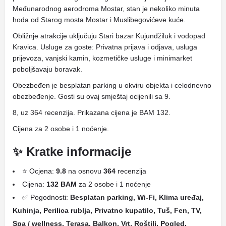
Međunarodnog aerodroma Mostar, stan je nekoliko minuta
hoda od Starog mosta Mostar i Muslibegovićeve kuće.
Obližnje atrakcije uključuju Stari bazar Kujundžiluk i vodopad
Kravica. Usluge za goste: Privatna prijava i odjava, usluga
prijevoza, vanjski kamin, kozmetičke usluge i minimarket
poboljšavaju boravak.
Obezbeđen je besplatan parking u okviru objekta i celodnevno
obezbeđenje. Gosti su ovaj smještaj ocijenili sa 9.
8, uz 364 recenzija. Prikazana cijena je BAM 132.
Cijena za 2 osobe i 1 noćenje.
✨ Kratke informacije
⭐ Ocjena:
9.8
na osnovu
364
recenzija
Cijena:
132 BAM
za 2 osobe i 1 noćenje
✅ Pogodnosti:
Besplatan parking, Wi-Fi, Klima uređaj,
Kuhinja, Perilica rublja, Privatno kupatilo, Tuš, Fen, TV,
Spa / wellness, Terasa, Balkon, Vrt, Roštilj, Pogled,