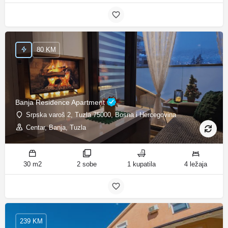
80 KM
Banja Residence Apartment
Srpska varoš 2, Tuzla 75000, Bosna i Hercegovina
Centar, Banja, Tuzla
30 m2
2 sobe
1 kupatila
4 ležaja
239 KM