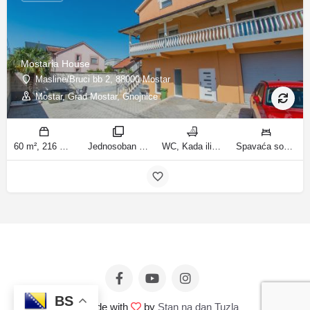
Mostaria House
Masline/Bruci bb 2, 88000 Mostar
Mostar, Grad Mostar, Gnojnice
60 m², 216 m² m2
Jednosoban stan sa vrtom, Apartman sa 4 sobe sobe
WC, Kada ili tuš kupatila
Spavaća soba 1: 1 veliki bračni krevet | Dnevni boravak: 1 kauč na razvlačenje | Spavaća soba 1: 1 bračni krevet | Spavaća soba 2: 1 bračni krevet | Spavaća soba 3: 1 bračni krevet | Spavaća soba 4: 1 krevet za jednu osobu ležaja
BS
© Made with
by
Stan na dan Tuzla