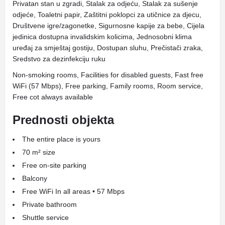
Privatan stan u zgradi, Stalak za odjeću, Stalak za sušenje
odjeće, Toaletni papir, Zaštitni poklopci za utičnice za djecu,
Društvene igre/zagonetke, Sigurnosne kapije za bebe, Cijela
jedinica dostupna invalidskim kolicima, Jednosobni klima
uređaj za smještaj gostiju, Dostupan sluhu, Prečistači zraka,
Sredstvo za dezinfekciju ruku
Non-smoking rooms, Facilities for disabled guests, Fast free
WiFi (57 Mbps), Free parking, Family rooms, Room service,
Free cot always available
Prednosti objekta
The entire place is yours
70 m² size
Free on-site parking
Balcony
Free WiFi In all areas • 57 Mbps
Private bathroom
Shuttle service