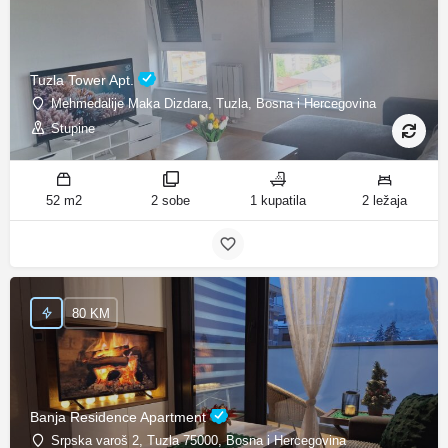
Tuzla Tower Apt.
Mehmedalije Maka Dizdara, Tuzla, Bosna i Hercegovina
Stupine
52 m2
2 sobe
1 kupatila
2 ležaja
80 KM
Banja Residence Apartment
Srpska varoš 2, Tuzla 75000, Bosna i Hercegovina