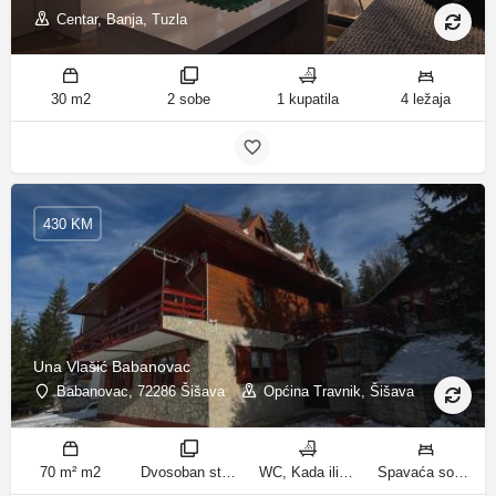
Centar, Banja, Tuzla
30 m2
2 sobe
1 kupatila
4 ležaja
430 KM
Una Vlašić Babanovac
Babanovac, 72286 Šišava
Općina Travnik, Šišava
70 m² m2
Dvosoban stan sa pogledom na planinu, Trosoban stan sa pogledom na planinu sobe
WC, Kada ili tuš kupatila
Spavaća soba 1: 1 krevet za jednu osobu | Spavaća soba 2: 1 krevet na kat | Dnevni boravak: 1 kauč na razvlačenje | Spavaća soba 2: 2 kreveta na kat | Spavaća soba 3: 2 francuska bračna kreveta ležaja