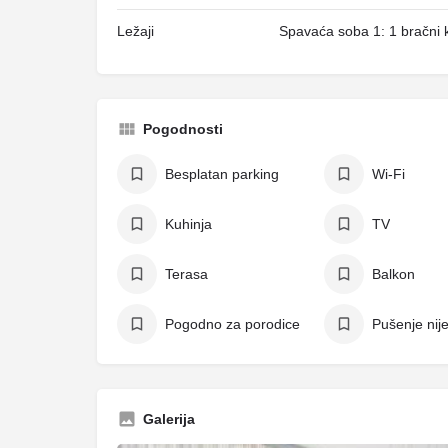
Ležaji
Spavaća soba 1: 1 bračni k
Pogodnosti
Besplatan parking
Wi-Fi
Kuhinja
TV
Terasa
Balkon
Pogodno za porodice
Pušenje nij
Galerija