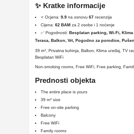
✨ Kratke informacije
⭐ Ocjena:
9.9
na osnovu
67
recenzija
Cijena:
62 BAM
za 2 osobe i 1 noćenje
✅ Pogodnosti:
Besplatan parking, Wi-Fi, Klima 
Terasa, Balkon, Vrt, Pogodno za porodice, Pušenj
39 m², Privatna kuhinja, Balkon, Klima uređaj, TV ra
Besplatan WiFi
Non-smoking rooms, Free WiFi, Free parking, Fami
Prednosti objekta
The entire place is yours
39 m² size
Free on-site parking
Balcony
Free WiFi
Family rooms