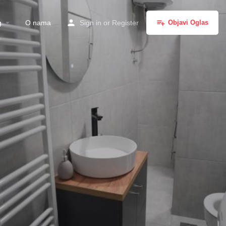
g
O nama
Sign in
or
Register
Objavi Oglas