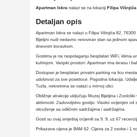
Apartman Iskra
nalazi se na lokaciji
Filipa Višnjića
Detaljan opis
Apartman Iskra se nalazi u Filipa Višnjića 82, 76300
Bijeljini nudi nedavno renoviran stan sa jednom sp
dnevnim boravkom.
Gostima je na raspolaganju besplatan WiFi, klima-u
kuhinjom. Vanjski prostori: Apartman ima terasu i ba
Dostupan je besplatan privatni parking na licu mesta,
udobnost za sve posetioce. Pogodna lokacija: Ud
Tuzla, nekretnina se nalazi u mirnoj ulici.
Obližnje atrakcije uključuju Muzej Bijeljina i Zoološki 
aktivnosti. Zadovoljstvo gostiju: Visoko ocijenjen od
okruženje sa odličnim sadržajima i sadržajima.
Gosti su ovaj smještaj ocijenili sa 9. 9, uz 67 recenzi
Prikazana cijena je BAM 62. Cijena za 2 osobe i 1 n