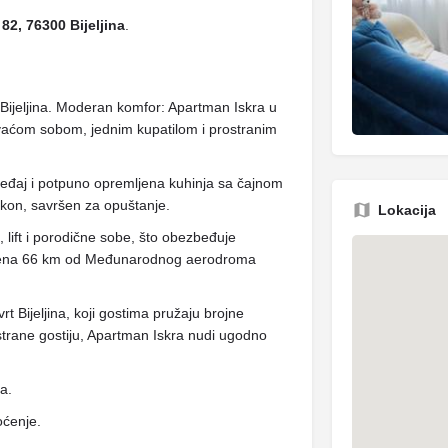
 82, 76300 Bijeljina
.
 Bijeljina. Moderan komfor: Apartman Iskra u
avaćom sobom, jednim kupatilom i prostranim
ređaj i potpuno opremljena kuhinja sa čajnom
lkon, savršen za opuštanje.
Lokacija
 lift i porodične sobe, što obezbeđuje
aljena 66 km od Međunarodnog aerodroma
vrt Bijeljina, koji gostima pružaju brojne
 strane gostiju, Apartman Iskra nudi ugodno
ja.
oćenje.