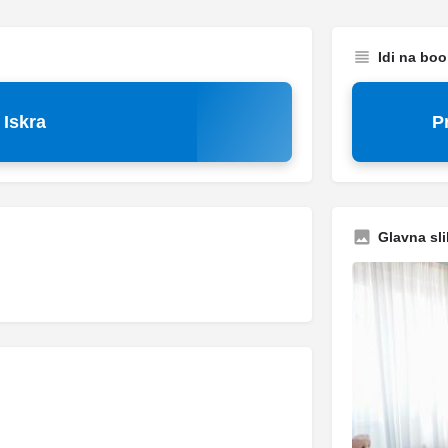
Idi na bo
Iskra
P
Glavna sli