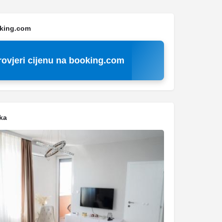
oking.com
rovjeri cijenu na booking.com
ka