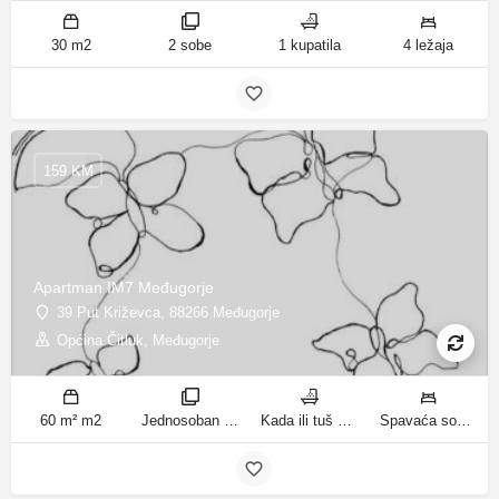
30 m2
2 sobe
1 kupatila
4 ležaja
159 KM
Apartman IM7 Međugorje
39 Put Križevca, 88266 Međugorje
Općina Čitluk, Međugorje
60 m² m2
Jednosoban stan sobe
Kada ili tuš kupatila
Spavaća soba 1: 1 francuski bračni krevet | Dnevni boravak: 1 kauč na razvlačenje ležaja