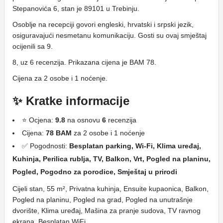
Stepanovića 6, stan je 89101 u Trebinju.
Osoblje na recepciji govori engleski, hrvatski i srpski jezik,
osiguravajući nesmetanu komunikaciju. Gosti su ovaj smještaj
ocijenili sa 9.
8, uz 6 recenzija. Prikazana cijena je BAM 78.
Cijena za 2 osobe i 1 noćenje.
✨ Kratke informacije
⭐ Ocjena:
9.8
na osnovu
6
recenzija
Cijena:
78 BAM
za 2 osobe i 1 noćenje
✅ Pogodnosti:
Besplatan parking, Wi-Fi, Klima uređaj,
Kuhinja, Perilica rublja, TV, Balkon, Vrt, Pogled na planinu,
Pogled, Pogodno za porodice, Smještaj u prirodi
Cijeli stan, 55 m², Privatna kuhinja, Ensuite kupaonica, Balkon,
Pogled na planinu, Pogled na grad, Pogled na unutrašnje
dvorište, Klima uređaj, Mašina za pranje sudova, TV ravnog
ekrana, Besplatan WiFi