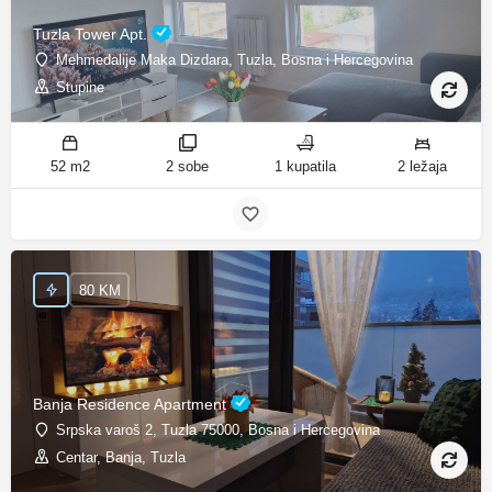
Tuzla Tower Apt.
Mehmedalije Maka Dizdara, Tuzla, Bosna i Hercegovina
Stupine
52 m2
2 sobe
1 kupatila
2 ležaja
80 KM
Banja Residence Apartment
Srpska varoš 2, Tuzla 75000, Bosna i Hercegovina
Centar, Banja, Tuzla