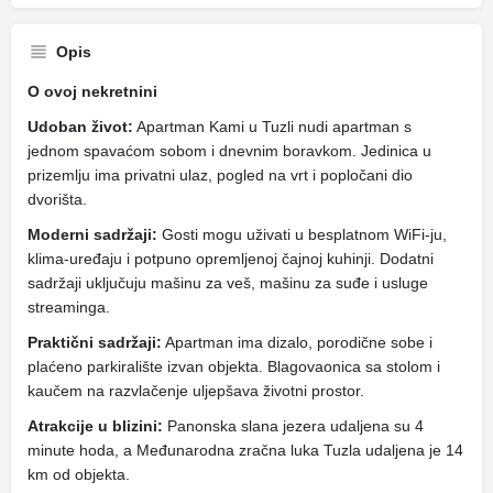
Opis
O ovoj nekretnini
Udoban život:
Apartman Kami u Tuzli nudi apartman s
jednom spavaćom sobom i dnevnim boravkom. Jedinica u
prizemlju ima privatni ulaz, pogled na vrt i popločani dio
dvorišta.
Moderni sadržaji:
Gosti mogu uživati ​​u besplatnom WiFi-ju,
klima-uređaju i potpuno opremljenoj čajnoj kuhinji. Dodatni
sadržaji uključuju mašinu za veš, mašinu za suđe i usluge
streaminga.
Praktični sadržaji:
Apartman ima dizalo, porodične sobe i
plaćeno parkiralište izvan objekta. Blagovaonica sa stolom i
kaučem na razvlačenje uljepšava životni prostor.
Atrakcije u blizini:
Panonska slana jezera udaljena su 4
minute hoda, a Međunarodna zračna luka Tuzla udaljena je 14
km od objekta.