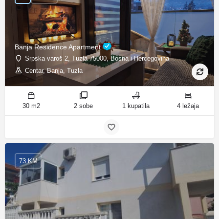
Banja Residence Apartment
Srpska varoš 2, Tuzla 75000, Bosna i Hercegovina
Centar, Banja, Tuzla
30 m2
2 sobe
1 kupatila
4 ležaja
73 KM