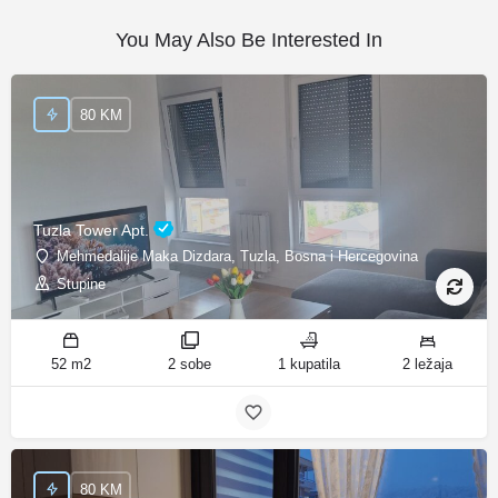
You May Also Be Interested In
80 KM
Tuzla Tower Apt.
Mehmedalije Maka Dizdara, Tuzla, Bosna i Hercegovina
Stupine
52 m2
2 sobe
1 kupatila
2 ležaja
80 KM