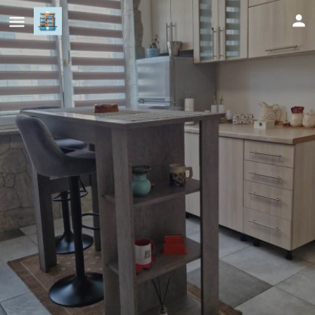
Apartman Katja Travnik
Cijena (po danu)
74
KM