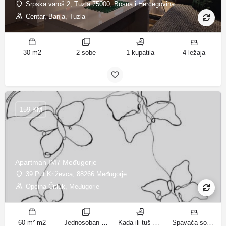
Srpska varoš 2, Tuzla 75000, Bosna i Hercegovina
Centar, Banja, Tuzla
30 m2
2 sobe
1 kupatila
4 ležaja
159 KM
Apartman IM7 Međugorje
39 Put Križevca, 88266 Međugorje
Općina Čitluk, Međugorje
60 m² m2
Jednosoban stan sobe
Kada ili tuš kupatila
Spavaća soba 1: 1 francuski bračni krevet | Dnevni boravak: 1 kauč na razvlačenje ležaja