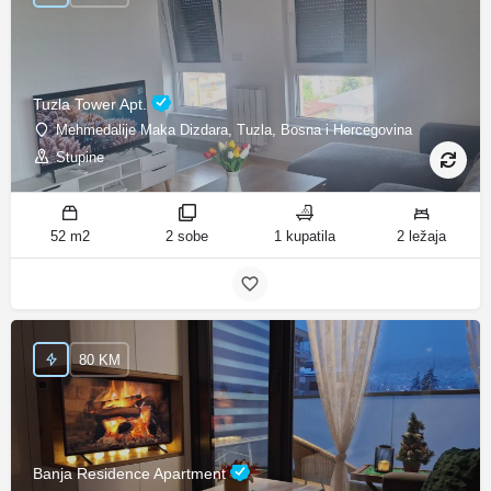
Tuzla Tower Apt.
Mehmedalije Maka Dizdara, Tuzla, Bosna i Hercegovina
Stupine
52 m2
2 sobe
1 kupatila
2 ležaja
80 KM
Banja Residence Apartment