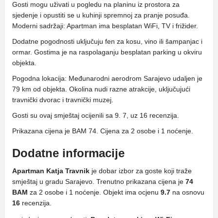
Gosti mogu uživati ​​u pogledu na planinu iz prostora za
sjedenje i opustiti se u kuhinji spremnoj za pranje posuđa.
Moderni sadržaji: Apartman ima besplatan WiFi, TV i frižider.
Dodatne pogodnosti uključuju fen za kosu, vino ili šampanjac i
ormar. Gostima je na raspolaganju besplatan parking u okviru
objekta.
Pogodna lokacija: Međunarodni aerodrom Sarajevo udaljen je
79 km od objekta. Okolina nudi razne atrakcije, uključujući
travnički dvorac i travnički muzej.
Gosti su ovaj smještaj ocijenili sa 9. 7, uz 16 recenzija.
Prikazana cijena je BAM 74. Cijena za 2 osobe i 1 noćenje.
Dodatne informacije
Apartman Katja Travnik
je dobar izbor za goste koji traže
smještaj u gradu Sarajevo. Trenutno prikazana cijena je
74
BAM
za 2 osobe i 1 noćenje. Objekt ima ocjenu
9.7
na osnovu
16
recenzija.