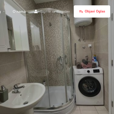
g
O nama
Sign in
or
Register
Objavi Oglas