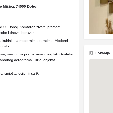
e Mišića, 74000 Doboj
.
4000 Doboj. Komforan životni prostor:
sobe i dnevni boravak.
nu kuhinju sa modernim aparatima. Moderni
ni sto.
Lokacija
a, mašinu za pranje veša i besplatni toaletni
narodnog aerodroma Tuzla, objekat
j smještaj ocijenili sa 9.