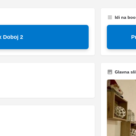
Idi na bo
 Doboj 2
P
Glavna sli