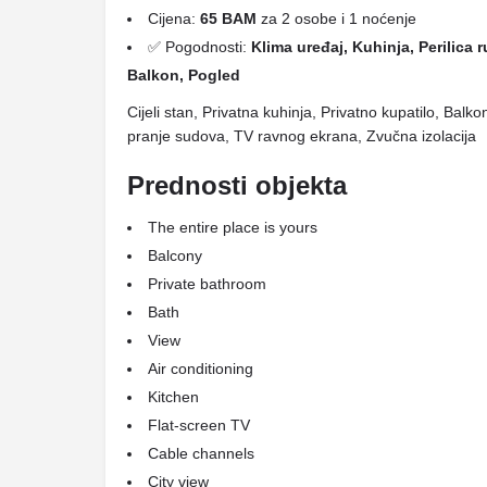
Cijena:
65 BAM
za 2 osobe i 1 noćenje
✅ Pogodnosti:
Klima uređaj, Kuhinja, Perilica r
Balkon, Pogled
Cijeli stan, Privatna kuhinja, Privatno kupatilo, Bal
pranje sudova, TV ravnog ekrana, Zvučna izolacija
Prednosti objekta
The entire place is yours
Balcony
Private bathroom
Bath
View
Air conditioning
Kitchen
Flat-screen TV
Cable channels
City view