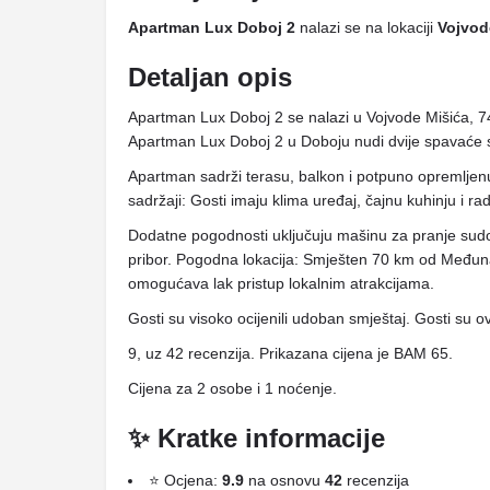
Apartman Lux Doboj 2
nalazi se na lokaciji
Vojvod
Detaljan opis
Apartman Lux Doboj 2 se nalazi u Vojvode Mišića, 7
Apartman Lux Doboj 2 u Doboju nudi dvije spavaće 
Apartman sadrži terasu, balkon i potpuno opremlje
sadržaji: Gosti imaju klima uređaj, čajnu kuhinju i rad
Dodatne pogodnosti uključuju mašinu za pranje sudov
pribor. Pogodna lokacija: Smješten 70 km od Među
omogućava lak pristup lokalnim atrakcijama.
Gosti su visoko ocijenili udoban smještaj. Gosti su ova
9, uz 42 recenzija. Prikazana cijena je BAM 65.
Cijena za 2 osobe i 1 noćenje.
✨ Kratke informacije
⭐ Ocjena:
9.9
na osnovu
42
recenzija