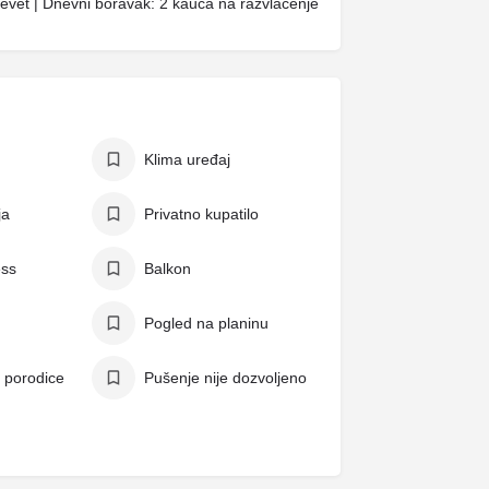
revet | Dnevni boravak: 2 kauča na razvlačenje
Klima uređaj
ja
Privatno kupatilo
ess
Balkon
Pogled na planinu
 porodice
Pušenje nije dozvoljeno