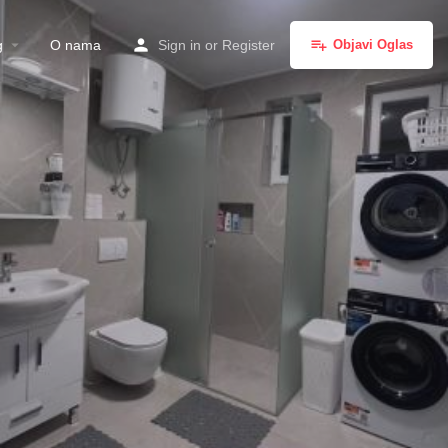
g
O nama
Sign in
or
Register
Objavi Oglas