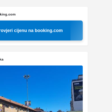
oking.com
rovjeri cijenu na booking.com
ka