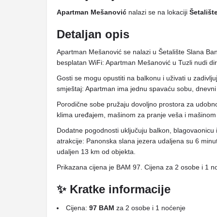
Apartman Mešanović
nalazi se na lokaciji
Šetališt
Detaljan opis
Apartman Mešanović se nalazi u Šetalište Slana Banj
besplatan WiFi: Apartman Mešanović u Tuzli nudi dire
Gosti se mogu opustiti na balkonu i uživati ​​u zadivl
smještaj: Apartman ima jednu spavaću sobu, dnevni 
Porodične sobe pružaju dovoljno prostora za udobno
klima uređajem, mašinom za pranje veša i mašinom
Dodatne pogodnosti uključuju balkon, blagovaonicu i
atrakcije: Panonska slana jezera udaljena su 6 min
udaljen 13 km od objekta.
Prikazana cijena je BAM 97. Cijena za 2 osobe i 1 n
✨ Kratke informacije
Cijena:
97 BAM
za 2 osobe i 1 noćenje