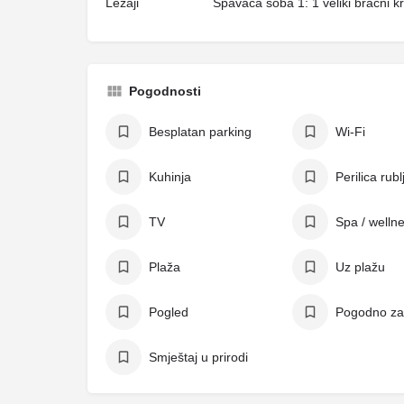
Ležaji
Spavaća soba 1: 1 veliki bračni k
Pogodnosti
Besplatan parking
Wi-Fi
Kuhinja
Perilica rubl
TV
Spa / welln
Plaža
Uz plažu
Pogled
Pogodno za
Smještaj u prirodi