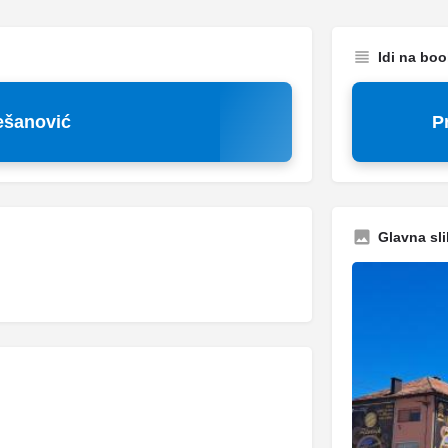
Idi na bo
ešanović
P
Glavna sli