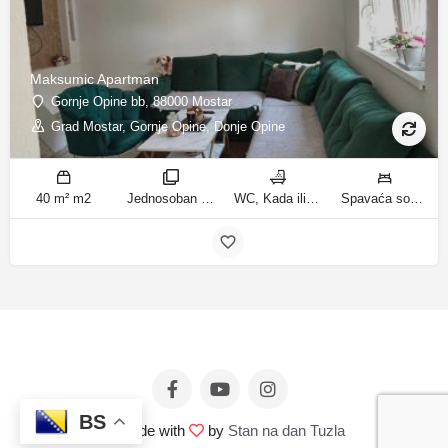
Maksumic Apartman
Gornje Opine bb, 88000 Mostar
Grad Mostar, Gornje Opine, Donje Opine
40 m² m2
Jednosoban stan sobe
WC, Kada ili tuš kupatila
Spavaća soba 1: 1 krevet za jednu osobu | Dnevni boravak: 1 kauč na razvlačenje ležaja
BS
© Made with
by
Stan na dan Tuzla