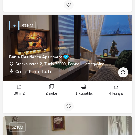
80 KM
Banja Residence Apartment
Srpska varoš 2, Tuzla 75000, Bosna i Hercegovina
Centar, Banja, Tuzla
30 m2
2 sobe
1 kupatila
4 ležaja
62 KM