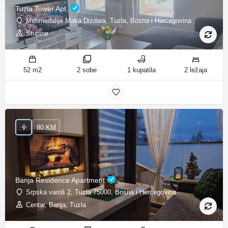
Tuzla Tower Apt.
Mehmedalije Maka Dizdara, Tuzla, Bosna i Hercegovina
Stupine
52 m2
2 sobe
1 kupatila
2 ležaja
80 KM
Banja Residence Apartment
Srpska varoš 2, Tuzla 75000, Bosna i Hercegovina
Centar, Banja, Tuzla