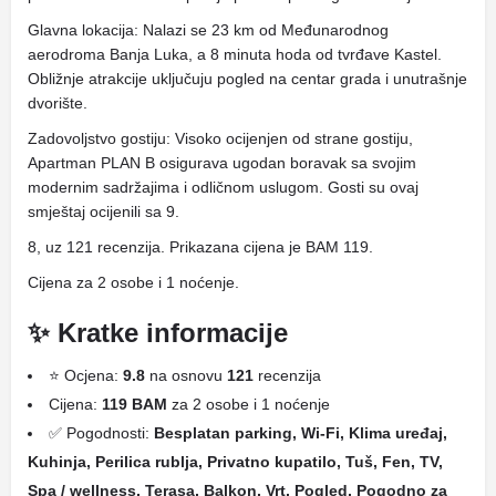
Glavna lokacija: Nalazi se 23 km od Međunarodnog
aerodroma Banja Luka, a 8 minuta hoda od tvrđave Kastel.
Obližnje atrakcije uključuju pogled na centar grada i unutrašnje
dvorište.
Zadovoljstvo gostiju: Visoko ocijenjen od strane gostiju,
Apartman PLAN B osigurava ugodan boravak sa svojim
modernim sadržajima i odličnom uslugom. Gosti su ovaj
smještaj ocijenili sa 9.
8, uz 121 recenzija. Prikazana cijena je BAM 119.
Cijena za 2 osobe i 1 noćenje.
✨ Kratke informacije
⭐ Ocjena:
9.8
na osnovu
121
recenzija
Cijena:
119 BAM
za 2 osobe i 1 noćenje
✅ Pogodnosti:
Besplatan parking, Wi-Fi, Klima uređaj,
Kuhinja, Perilica rublja, Privatno kupatilo, Tuš, Fen, TV,
Spa / wellness, Terasa, Balkon, Vrt, Pogled, Pogodno za