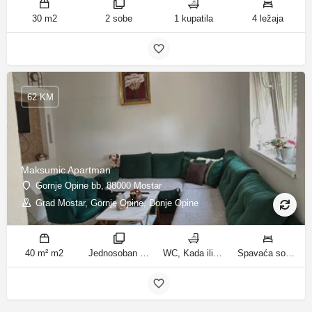
30 m2
2 sobe
1 kupatila
4 ležaja
62 KM
Maksumic Apartman
Gornje Opine bb, 88000 Mostar
Grad Mostar, Gornje Opine, Donje Opine
40 m² m2
Jednosoban stan sobe
WC, Kada ili tuš kupatila
Spavaća soba 1: 1 krevet za jednu osobu | Dnevni boravak: 1 kauč na razvlačenje ležaja