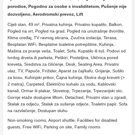
porodice, Pogodno za osobe s invaliditetom, Pušenje nije
dozvoljeno, Aerodromski prevoz, Lift
Cijeli stan, 49 m², Privatna kuhinja, Privatno kupatilo, Balkon,
Pogled na vrt, Pogled na grad, Pogled na unutrašnje dvorište,
Klima uređaj, TV ravnog ekrana, Zvučna izolacija, Terasa,
Besplatan WiFi, Besplatne toaletne potrepštine, Kuhinja,
Mašina za pranje veša, Toalet, Sofa, Kupatilo ili tuš, Podovi od
tvrdog drveta ili parketa, Peškiri, Posteljina, Utičnica pored
kreveta, Sredstva za čišćenje, Desk, Seating Area, Privatni
ulaz, TV, Papuče, Frižider, Aparat za čaj/kafu, Grijanje, Sušilo
za kosu, Kuhinjski pribor, Čajna kuhinja, Ekstra dugi kreveti (>
2 metra), Carpeted, Električno kuhalo za vodu, Kablovski
kanali, Ormar ili plakar, Stovetop, Trpezarija, Trpezarijski sto,
Gornje etaže dostupne liftom, Detached, Privatni stan u zgradi,
Stalak za odjeću, Stalak za sušenje odjeće, Toaletni papir, Sofa
na razvlačenje, Dostupan sluhu
Non-smoking rooms, Airport shuttle, Facilities for disabled
guests, Free WiFi, Parking on site, Family rooms