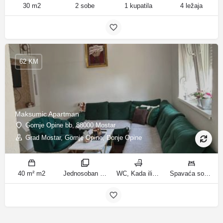
30 m2
2 sobe
1 kupatila
4 ležaja
62 KM
Maksumic Apartman
Gornje Opine bb, 88000 Mostar
Grad Mostar, Gornje Opine, Donje Opine
40 m² m2
Jednosoban stan sobe
WC, Kada ili tuš kupatila
Spavaća soba 1: 1 krevet za jednu osobu | Dnevni boravak: 1 kauč na razvlačenje ležaja