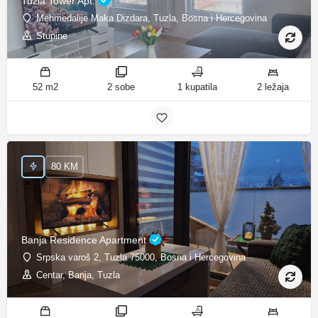
Tuzla Tower Apt.
Mehmedalije Maka Dizdara, Tuzla, Bosna i Hercegovina
Stupine
52 m2
2 sobe
1 kupatila
2 ležaja
80 KM
Banja Residence Apartment
Srpska varoš 2, Tuzla 75000, Bosna i Hercegovina
Centar, Banja, Tuzla