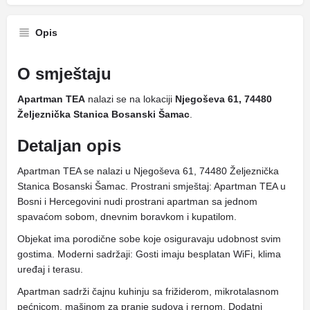
Opis
O smještaju
Apartman TEA
nalazi se na lokaciji
Njegoševa 61, 74480
Željeznička Stanica Bosanski Šamac
.
Detaljan opis
Apartman TEA se nalazi u Njegoševa 61, 74480 Željeznička
Stanica Bosanski Šamac. Prostrani smještaj: Apartman TEA u
Bosni i Hercegovini nudi prostrani apartman sa jednom
spavaćom sobom, dnevnim boravkom i kupatilom.
Objekat ima porodične sobe koje osiguravaju udobnost svim
gostima. Moderni sadržaji: Gosti imaju besplatan WiFi, klima
uređaj i terasu.
Apartman sadrži čajnu kuhinju sa frižiderom, mikrotalasnom
pećnicom, mašinom za pranje sudova i rernom. Dodatni