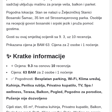
sadržaji uključuju mašinu za pranje veša, balkon i parket.
Pogodna lokacija: Stan se nalazi u Željezničkoj Stanici
Bosanski Šamac, 35 km od Strossmayerovog parka. Osoblje
na recepciji govori bosanski i srpski jezik i pruža pomoć
gostima.
Gosti su ovaj smještaj ocijenili sa 9. 3, uz 10 recenzija.
Prikazana cijena je BAM 63. Cijena za 2 osobe i 1 noćenje.
✨ Kratke informacije
⭐ Ocjena:
9.3
na osnovu
10
recenzija
Cijena:
63 BAM
za 2 osobe i 1 noćenje
✅ Pogodnosti:
Besplatan parking, Wi-Fi, Klima uređaj,
Kuhinja, Perilica rublja, Privatno kupatilo, TV, Spa /
wellness, Terasa, Balkon, Pogled, Pogodno za porodice,
Pušenje nije dozvoljeno
Cijeli stan, 65 m², Privatna kuhinja, Privatno kupatilo, Balkon,