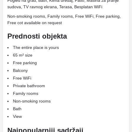
Pogled na grad, Bath, Klima uređaj, Patio, Mašina za pranje
sudova, TV ravnog ekrana, Terasa, Besplatan WiFi
Non-smoking rooms, Family rooms, Free WiFi, Free parking,
Free cot available on request
Prednosti objekta
The entire place is yours
65 m² size
Free parking
Balcony
Free WiFi
Private bathroom
Family rooms
Non-smoking rooms
Bath
View
Najpopularniji sadržaji