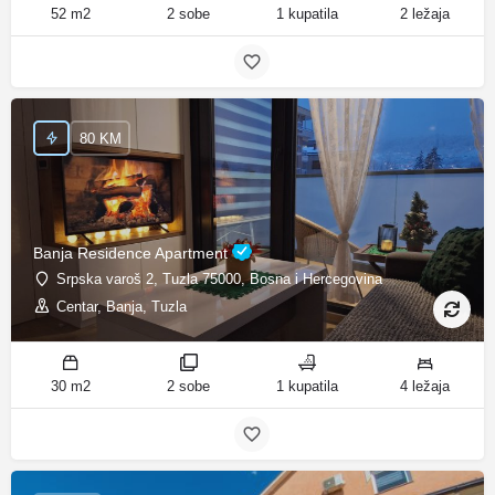
52 m2
2 sobe
1 kupatila
2 ležaja
80 KM
Banja Residence Apartment
Srpska varoš 2, Tuzla 75000, Bosna i Hercegovina
Centar, Banja, Tuzla
30 m2
2 sobe
1 kupatila
4 ležaja