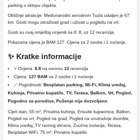
parking u sklopu objekta.
Obližnje atrakcije: Međunarodni aerodrom Tuzla udaljen je 67
km. Gosti mogu istraživati ​​grad i uživati ​​u pogledu na vrt.
Gosti su ovaj smještaj ocijenili sa 8. 8, uz 12 recenzija.
Prikazana cijena je BAM 127. Cijena za 2 osobe i 1 noćenje.
✨ Kratke informacije
⭐ Ocjena:
8.8
na osnovu
12
recenzija
Cijena:
127 BAM
za 2 osobe i 1 noćenje
✅ Pogodnosti:
Besplatan parking, Wi-Fi, Klima uređaj,
Kuhinja, Privatno kupatilo, TV, Terasa, Balkon, Vrt, Pogled,
Pogodno za porodice, Pušenje nije dozvoljeno
Cijeli stan, 55 m², Privatna kuhinja, Ensuite kupaonica, Balkon,
Pogled na vrt, Pogled na grad, Pogled na unutrašnje dvorište,
Klima uređaj, TV ravnog ekrana, Zvučna izolacija, Terasa,
Besplatan WiFi, 75 m², Privatno kupatilo