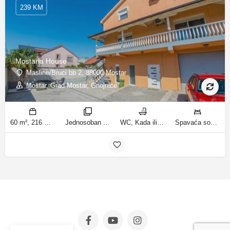
239 KM
Mostaria House
Masline/Bruci bb 2, 88000 Mostar
Mostar, Grad Mostar, Gnojnice
60 m², 216 m² m2
Jednosoban stan sa vrtom, Apartman sa 4 sobe sobe
WC, Kada ili tuš kupatila
Spavaća soba 1: 1 veliki bračni krevet | Dnevni boravak: 1 kauč na razvlačenje | Spavaća soba 1: 1 bračni krevet | Spavaća soba 2: 1 bračni krevet | Spavaća soba 3: 1 bračni krevet | Spavaća soba 4: 1 krevet za jednu osobu ležaja