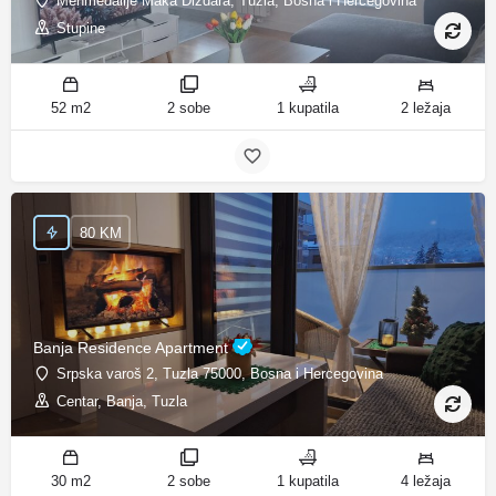
Mehmedalije Maka Dizdara, Tuzla, Bosna i Hercegovina
Stupine
52 m2
2 sobe
1 kupatila
2 ležaja
80 KM
Banja Residence Apartment
Srpska varoš 2, Tuzla 75000, Bosna i Hercegovina
Centar, Banja, Tuzla
30 m2
2 sobe
1 kupatila
4 ležaja