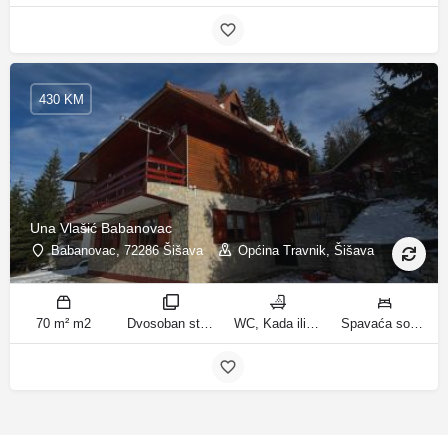
430 KM
Una Vlašić Babanovac
Babanovac, 72286 Šišava
Općina Travnik, Šišava
70 m² m2
Dvosoban stan sa pogledom na planinu, Trosoban stan sa pogledom na planinu sobe
WC, Kada ili tuš kupatila
Spavaća soba 1: 1 krevet za jednu osobu | Spavaća soba 2: 1 krevet na kat | Dnevni boravak: 1 kauč na razvlačenje | Spavaća soba 2: 2 kreveta na kat | Spavaća soba 3: 2 francuska bračna kreveta ležaja