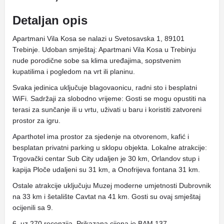
Detaljan opis
Apartmani Vila Kosa se nalazi u Svetosavska 1, 89101
Trebinje. Udoban smještaj: Apartmani Vila Kosa u Trebinju
nude porodične sobe sa klima uređajima, sopstvenim
kupatilima i pogledom na vrt ili planinu.
Svaka jedinica uključuje blagovaonicu, radni sto i besplatni
WiFi. Sadržaji za slobodno vrijeme: Gosti se mogu opustiti na
terasi za sunčanje ili u vrtu, uživati ​​u baru i koristiti zatvoreni
prostor za igru.
Aparthotel ima prostor za sjedenje na otvorenom, kafić i
besplatan privatni parking u sklopu objekta. Lokalne atrakcije:
Trgovački centar Sub City udaljen je 30 km, Orlandov stup i
kapija Ploče udaljeni su 31 km, a Onofrijeva fontana 31 km.
Ostale atrakcije uključuju Muzej moderne umjetnosti Dubrovnik
na 33 km i šetalište Cavtat na 41 km. Gosti su ovaj smještaj
ocijenili sa 9.
6, uz 270 recenzija. Prikazana cijena je BAM 137.