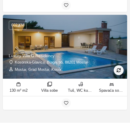
602 KM
Luxury Villa G Residency
Kosorska-Glavica, Blagaj bb, 88201 Mostar
Mostar, Grad Mostar, Kosor
130 m² m2
Villa sobe
Tuš, WC kupatila
Spavaća soba 1: 1 bračni krevet | Spavaća soba 2: 2 kreveta za jednu osobu | Spavaća soba 3: 1 bračni krevet | Spavaća soba 4: 2 kreveta za jednu osobu | Dnevni boravak: 1 kauč na razvlačenje ležaja