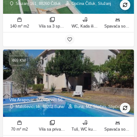
Sluzanj 161, 88260 Čitluk
Općina Čitluk, Služanj
140 m² m2
Vila sa 3 spavaće sobe sobe
WC, Kada ili tuš kupatila
Spavaća soba 1: 1 bračni krevet | Spavaća soba 2: 2 kreveta za jednu osobu | Spavaća soba 3: 2 kreveta za jednu osobu | Dnevni boravak: 1 kauč na razvlačenje ležaja
469 KM
Vila Arapović, Maloševići 56
Maloševići bb, 88202 Buna
Buna, MZ Slipčići, Slipčići
70 m² m2
Vila sa privatnim bazenom sobe
Tuš, WC kupatila
Spavaća soba 1: 3 odvojena kreveta | Spavaća soba 2: 3 kreveta za jednu osobu | Dnevni boravak: 1 kauč na razvlačenje ležaja