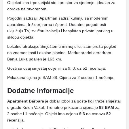
Objekat ima trpezarijski sto i prostor za sjedenje, idealan za
obroke na otvorenom.
Pogodni sadržaji: Apartman sadrži kuhinju sa modernim
aparatima, frižider, rernu i šporet. Dodatne pogodnosti
uključuju TV, zvučnu izolaciju i besplatan privatni parking u
sklopu objekta.
Lokalne atrakcije: Smješten u mirnoj ulici, stan pruža pogled
na znamenitosti i okolne planine. Međunarodni aerodrom
Banja Luka udaljen je 163 km.
Gosti su ovaj smještaj ocijenili sa 9. 3, uz 52 recenzija.
Prikazana cijena je BAM 88. Cijena za 2 osobe i 1 noćenje.
Dodatne informacije
Apartment Barbara
je dobar izbor za goste koji traže smještaj
u gradu Kulen Vakuf. Trenutno prikazana cijena je
88 BAM
za
2 osobe i 1 noćenje. Objekt ima ocjenu
9.3
na osnovu
52
recenzija.