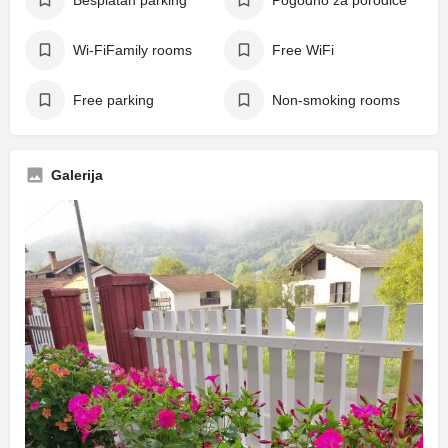
Besplatan parking
Pogodno za porodice
Wi-FiFamily rooms
Free WiFi
Free parking
Non-smoking rooms
Galerija