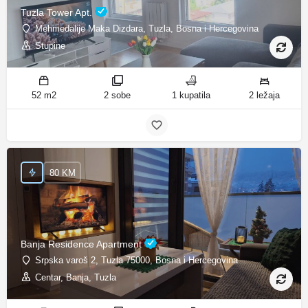
Tuzla Tower Apt.
Mehmedalije Maka Dizdara, Tuzla, Bosna i Hercegovina
Stupine
52 m2
2 sobe
1 kupatila
2 ležaja
80 KM
Banja Residence Apartment
Srpska varoš 2, Tuzla 75000, Bosna i Hercegovina
Centar, Banja, Tuzla