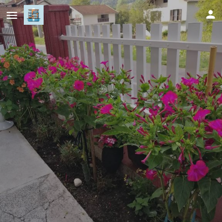
Apartment Barbara
Cijena (po danu)
88
KM