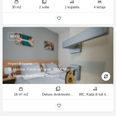
30 m2
2 sobe
1 kupatila
4 ležaja
94 KM
Imperial rooms
Masline, Carski vinogradi, 88000 Mostar
Mostar, Grad Mostar, Gnojnice
18 m² m2
Deluxe dvokrevetna soba/dvokrevetna soba sobe
WC, Kada ili tuš kupatila