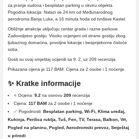
za pranje sudova i besplatan parking u okviru objekta.
Pogodna lokacija: Nalazi se 24 km od Međunarodnog
aerodroma Banja Luka, a 16 minuta hoda od tvrđave Kastel.
Obližnje atrakcije uključuju centar grada i razne parkove.
Zadovoljstvo gostiju: Visoko ocjenjeni od strane gostiju zbog
ljubaznog domaćina, povoljne lokacije i besprijekorne čistoće
soba.
Gosti su ovaj smještaj ocijenili sa 9. 2, uz 209 recenzija.
Prikazana cijena je 117 BAM. Cijena za 2 osobe i 1 noćenje.
✨ Kratke informacije
⭐ Ocjena:
9.2
na osnovu
209
recenzija
Cijena:
117 BAM
za 2 osobe i 1 noćenje
✅ Pogodnosti:
Besplatan parking, Wi-Fi, Klima uređaj,
Kuhinja, Perilica rublja, Tuš, Fen, TV, Terasa, Balkon, Vrt,
Pogled na planinu, Pogled, Aerodromski prevoz, Smještaj
u prirodi