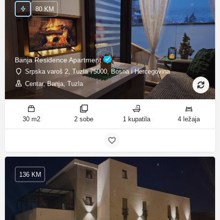
80 KM
Banja Residence Apartment
Srpska varoš 2, Tuzla 75000, Bosna i Hercegovina
Centar, Banja, Tuzla
30 m2
2 sobe
1 kupatila
4 ležaja
136 KM