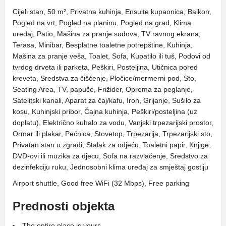
Cijeli stan, 50 m², Privatna kuhinja, Ensuite kupaonica, Balkon,
Pogled na vrt, Pogled na planinu, Pogled na grad, Klima
uređaj, Patio, Mašina za pranje sudova, TV ravnog ekrana,
Terasa, Minibar, Besplatne toaletne potrepštine, Kuhinja,
Mašina za pranje veša, Toalet, Sofa, Kupatilo ili tuš, Podovi od
tvrdog drveta ili parketa, Peškiri, Posteljina, Utičnica pored
kreveta, Sredstva za čišćenje, Pločice/mermerni pod, Sto,
Seating Area, TV, papuče, Frižider, Oprema za peglanje,
Satelitski kanali, Aparat za čaj/kafu, Iron, Grijanje, Sušilo za
kosu, Kuhinjski pribor, Čajna kuhinja, Peškiri/posteljina (uz
doplatu), Električno kuhalo za vodu, Vanjski trpezarijski prostor,
Ormar ili plakar, Pećnica, Stovetop, Trpezarija, Trpezarijski sto,
Privatan stan u zgradi, Stalak za odjeću, Toaletni papir, Knjige,
DVD-ovi ili muzika za djecu, Sofa na razvlačenje, Sredstvo za
dezinfekciju ruku, Jednosobni klima uređaj za smještaj gostiju
Airport shuttle, Good free WiFi (32 Mbps), Free parking
Prednosti objekta
The entire place is yours