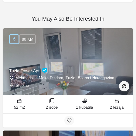
You May Also Be Interested In
80 KM
Tuzla Tower Apt.
Mehmedalije Maka Dizdara, Tuzla, Bosna i Hercegovina
Stupine
52 m2
2 sobe
1 kupatila
2 ležaja