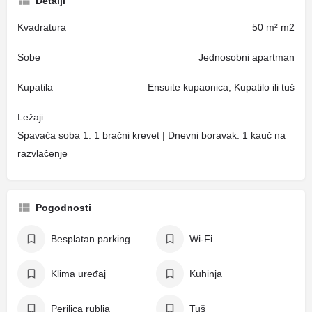
Detalji
Kvadratura
50 m² m2
Sobe
Jednosobni apartman
Kupatila
Ensuite kupaonica, Kupatilo ili tuš
Ležaji
Spavaća soba 1: 1 bračni krevet | Dnevni boravak: 1 kauč na
razvlačenje
Pogodnosti
Besplatan parking
Wi-Fi
Klima uređaj
Kuhinja
Perilica rublja
Tuš