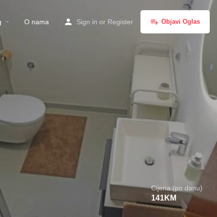
g
O nama
Sign in
or
Register
Objavi Oglas
Cijena (po danu)
141
KM