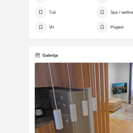
Tuš
Spa / welln
Vrt
Pogled
Galerija