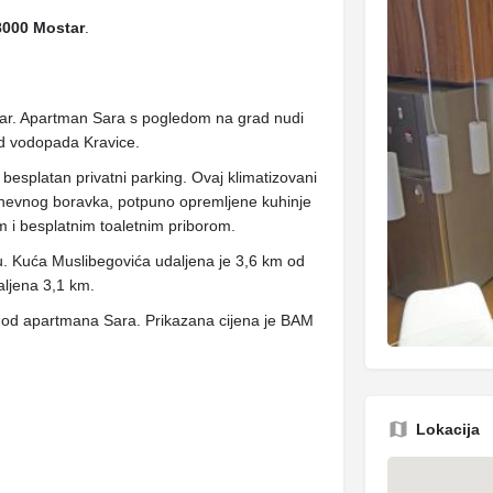
88000 Mostar
.
tar. Apartman Sara s pogledom na grad nudi
od vodopada Kravice.
 besplatan privatni parking. Ovaj klimatizovani
nevnog boravka, potpuno opremljene kuhinje
em i besplatnim toaletnim priborom.
u. Kuća Muslibegovića udaljena je 3,6 km od
aljena 3,1 km.
m od apartmana Sara. Prikazana cijena je BAM
Lokacija