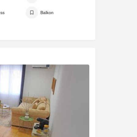
ess
Balkon