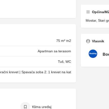
Općina/M
Mostar, Stari 
75 m² m2
Vlasnik
Apartman sa terasom
Boo
Tuš, WC
račni krevet | Spavaća soba 2: 1 krevet na kat
Klima uređaj