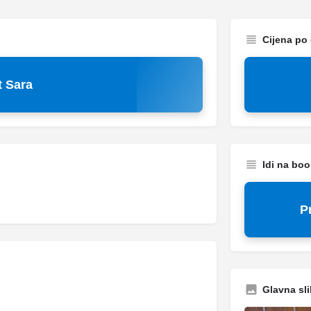
Cijena po
 Sara
Idi na bo
P
Glavna sli