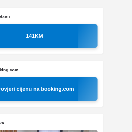
 danu
141KM
oking.com
rovjeri cijenu na booking.com
ka