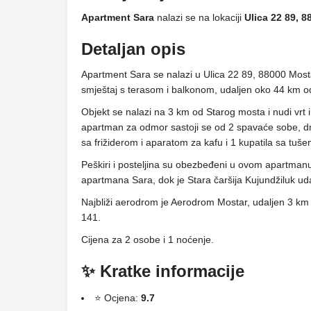
Apartment Sara
nalazi se na lokaciji
Ulica 22 89, 
Detaljan opis
Apartment Sara se nalazi u Ulica 22 89, 88000 Mos
smještaj s terasom i balkonom, udaljen oko 44 km 
Objekt se nalazi na 3 km od Starog mosta i nudi vrt i
apartman za odmor sastoji se od 2 spavaće sobe, d
sa frižiderom i aparatom za kafu i 1 kupatila sa tuš
Peškiri i posteljina su obezbeđeni u ovom apartman
apartmana Sara, dok je Stara čaršija Kujundžiluk ud
Najbliži aerodrom je Aerodrom Mostar, udaljen 3 k
141.
Cijena za 2 osobe i 1 noćenje.
✨ Kratke informacije
⭐ Ocjena:
9.7