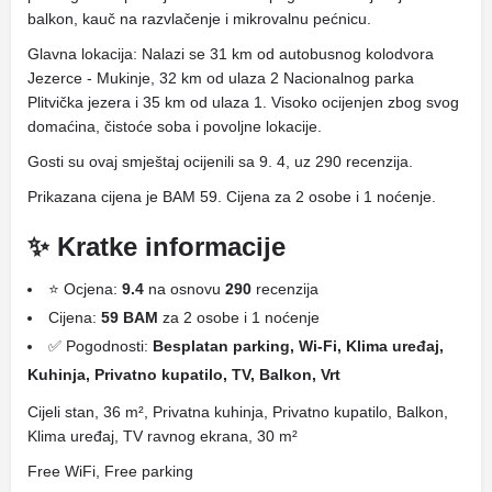
balkon, kauč na razvlačenje i mikrovalnu pećnicu.
Glavna lokacija: Nalazi se 31 km od autobusnog kolodvora
Jezerce - Mukinje, 32 km od ulaza 2 Nacionalnog parka
Plitvička jezera i 35 km od ulaza 1. Visoko ocijenjen zbog svog
domaćina, čistoće soba i povoljne lokacije.
Gosti su ovaj smještaj ocijenili sa 9. 4, uz 290 recenzija.
Prikazana cijena je BAM 59. Cijena za 2 osobe i 1 noćenje.
✨ Kratke informacije
⭐ Ocjena:
9.4
na osnovu
290
recenzija
Cijena:
59 BAM
za 2 osobe i 1 noćenje
✅ Pogodnosti:
Besplatan parking, Wi-Fi, Klima uređaj,
Kuhinja, Privatno kupatilo, TV, Balkon, Vrt
Cijeli stan, 36 m², Privatna kuhinja, Privatno kupatilo, Balkon,
Klima uređaj, TV ravnog ekrana, 30 m²
Free WiFi, Free parking