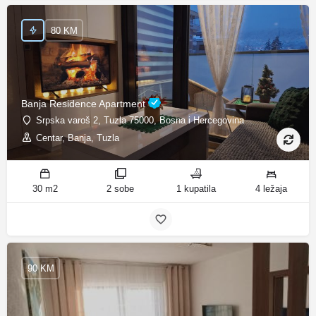
80 KM
Banja Residence Apartment
Srpska varoš 2, Tuzla 75000, Bosna i Hercegovina
Centar, Banja, Tuzla
30 m2
2 sobe
1 kupatila
4 ležaja
90 KM