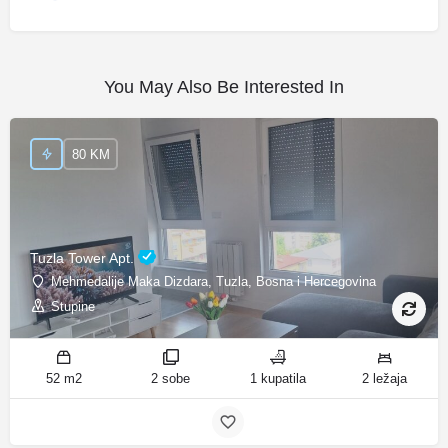
You May Also Be Interested In
80 KM
Tuzla Tower Apt.
Mehmedalije Maka Dizdara, Tuzla, Bosna i Hercegovina
Stupine
52 m2
2 sobe
1 kupatila
2 ležaja