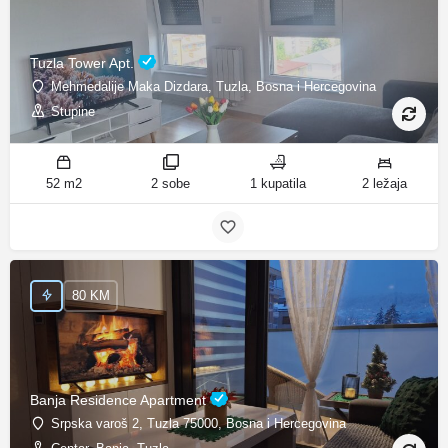
Tuzla Tower Apt.
Mehmedalije Maka Dizdara, Tuzla, Bosna i Hercegovina
Stupine
52 m2
2 sobe
1 kupatila
2 ležaja
80 KM
Banja Residence Apartment
Srpska varoš 2, Tuzla 75000, Bosna i Hercegovina