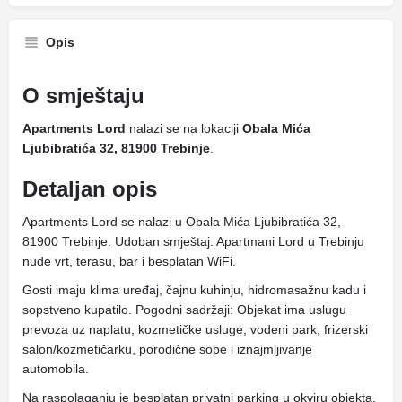
Opis
O smještaju
Apartments Lord
nalazi se na lokaciji
Obala Mića
Ljubibratića 32, 81900 Trebinje
.
Detaljan opis
Apartments Lord se nalazi u Obala Mića Ljubibratića 32,
81900 Trebinje. Udoban smještaj: Apartmani Lord u Trebinju
nude vrt, terasu, bar i besplatan WiFi.
Gosti imaju klima uređaj, čajnu kuhinju, hidromasažnu kadu i
sopstveno kupatilo. Pogodni sadržaji: Objekat ima uslugu
prevoza uz naplatu, kozmetičke usluge, vodeni park, frizerski
salon/kozmetičarku, porodične sobe i iznajmljivanje
automobila.
Na raspolaganju je besplatan privatni parking u okviru objekta.