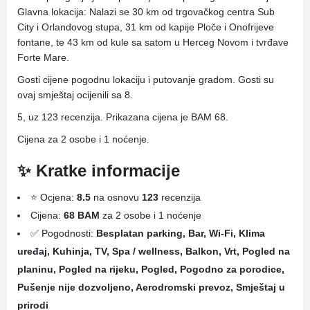
Glavna lokacija: Nalazi se 30 km od trgovačkog centra Sub
City i Orlandovog stupa, 31 km od kapije Ploče i Onofrijeve
fontane, te 43 km od kule sa satom u Herceg Novom i tvrđave
Forte Mare.
Gosti cijene pogodnu lokaciju i putovanje gradom. Gosti su
ovaj smještaj ocijenili sa 8.
5, uz 123 recenzija. Prikazana cijena je BAM 68.
Cijena za 2 osobe i 1 noćenje.
✨ Kratke informacije
⭐ Ocjena:
8.5
na osnovu
123
recenzija
Cijena:
68 BAM
za 2 osobe i 1 noćenje
✅ Pogodnosti:
Besplatan parking, Bar, Wi-Fi, Klima
uređaj, Kuhinja, TV, Spa / wellness, Balkon, Vrt, Pogled na
planinu, Pogled na rijeku, Pogled, Pogodno za porodice,
Pušenje nije dozvoljeno, Aerodromski prevoz, Smještaj u
prirodi