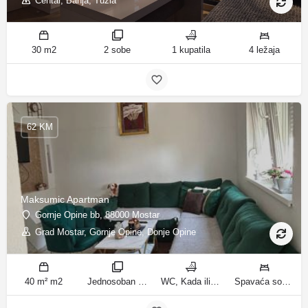
Centar, Banja, Tuzla
30 m2
2 sobe
1 kupatila
4 ležaja
62 KM
Maksumic Apartman
Gornje Opine bb, 88000 Mostar
Grad Mostar, Gornje Opine, Donje Opine
40 m² m2
Jednosoban stan sobe
WC, Kada ili tuš kupatila
Spavaća soba 1: 1 krevet za jednu osobu | Dnevni boravak: 1 kauč na razvlačenje ležaja