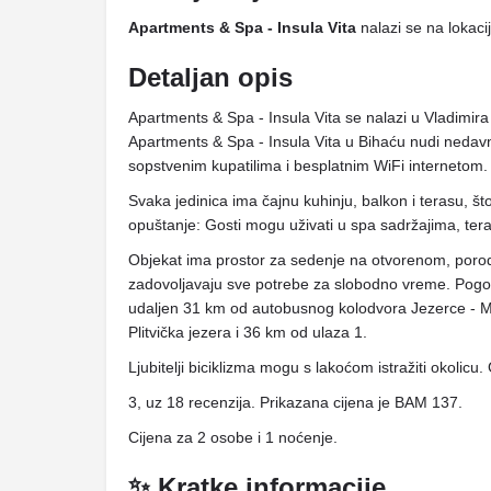
Apartments & Spa - Insula Vita
nalazi se na lokaci
Detaljan opis
Apartments & Spa - Insula Vita se nalazi u Vladimir
Apartments & Spa - Insula Vita u Bihaću nudi nedav
sopstvenim kupatilima i besplatnim WiFi internetom.
Svaka jedinica ima čajnu kuhinju, balkon i terasu, š
opuštanje: Gosti mogu uživati ​​u spa sadržajima, ter
Objekat ima prostor za sedenje na otvorenom, porodič
zadovoljavaju sve potrebe za slobodno vreme. Pogodn
udaljen 31 km od autobusnog kolodvora Jezerce - Mu
Plitvička jezera i 36 km od ulaza 1.
Ljubitelji biciklizma mogu s lakoćom istražiti okolicu. 
3, uz 18 recenzija. Prikazana cijena je BAM 137.
Cijena za 2 osobe i 1 noćenje.
✨ Kratke informacije