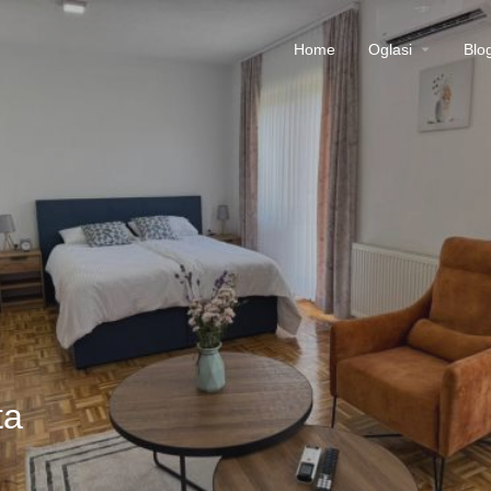
Home
Oglasi
Blo
ta