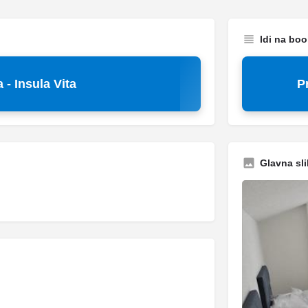
Idi na bo
- Insula Vita
P
Glavna sli