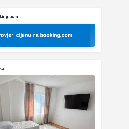
oking.com
rovjeri cijenu na booking.com
ka