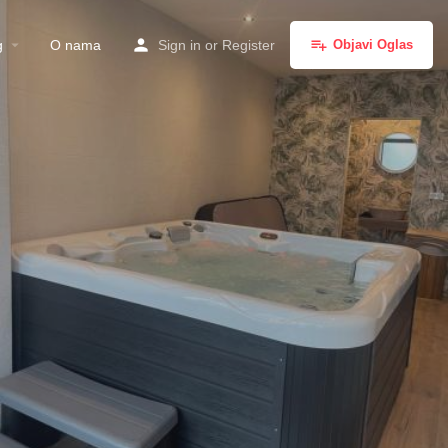
g
O nama
Sign in
or
Register
Objavi Oglas