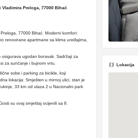
ji
Vladimira Preloga, 77000 Bihać
.
a Preloga, 77000 Bihać. Moderni komfori:
no renovirane apartmane sa klima uređajima,
to osigurava ugodan boravak. Sadržaji za
asi za sunčanje i bujnom vrtu.
Lokacija
ne sobe i parking za bicikle, koji
a lokacija: Smješten u mirnoj ulici, stan je
kinje, 33 km od ulaza 2 u Nacionalni park
Gosti su ovaj smještaj ocijenili sa 8.