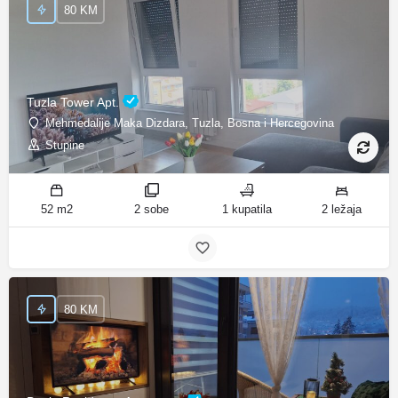
80 KM
Tuzla Tower Apt.
Mehmedalije Maka Dizdara, Tuzla, Bosna i Hercegovina
Stupine
52 m2
2 sobe
1 kupatila
2 ležaja
80 KM