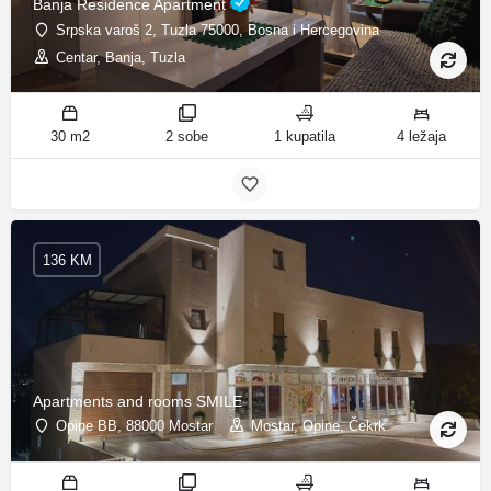
Banja Residence Apartment
Srpska varoš 2, Tuzla 75000, Bosna i Hercegovina
Centar, Banja, Tuzla
30 m2
2 sobe
1 kupatila
4 ležaja
136 KM
Apartments and rooms SMILE
Opine BB, 88000 Mostar
Mostar, Opine, Čekrk