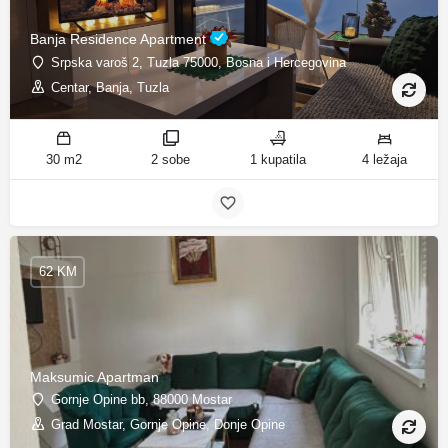
Banja Residence Apartment
Srpska varoš 2, Tuzla 75000, Bosna i Hercegovina
Centar, Banja, Tuzla
30 m2
2 sobe
1 kupatila
4 ležaja
62 KM
Maksumic Apartman
Gornje Opine bb, 88000 Mostar
Grad Mostar, Gornje Opine, Donje Opine