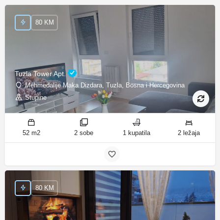
80 KM
Tuzla Tower Apt.
Mehmedalije Maka Dizdara, Tuzla, Bosna i Hercegovina
Stupine
52 m2
2 sobe
1 kupatila
2 ležaja
80 KM