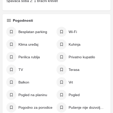
Spavaća soba 2: 1 bračni krevet
Pogodnosti
Besplatan parking
Wi-Fi
Klima uređaj
Kuhinja
Perilica rublja
Privatno kupatilo
TV
Terasa
Balkon
Vrt
Pogled na planinu
Pogled
Pogodno za porodice
Pušenje nije dozvoljeno