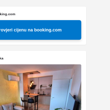
oking.com
rovjeri cijenu na booking.com
ka