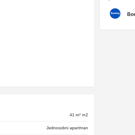
Boo
41 m² m2
Jednosobni apartman