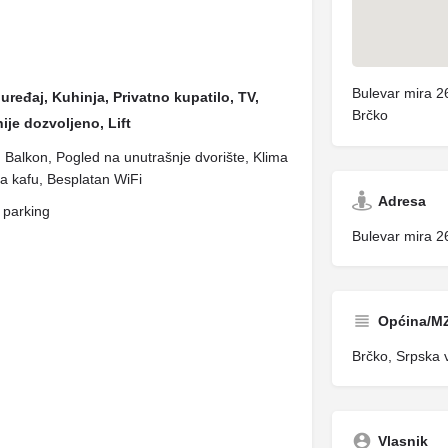
Bulevar mira 2
uređaj, Kuhinja, Privatno kupatilo, TV,
Brčko
je dozvoljeno, Lift
o, Balkon, Pogled na unutrašnje dvorište, Klima
za kafu, Besplatan WiFi
Adresa
 parking
Bulevar mira 2
Općina/M
Brčko, Srpska 
Vlasnik