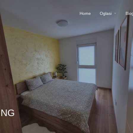
Home
Oglasi
Blo
ING