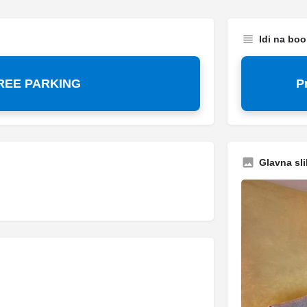
Idi na bo
FREE PARKING
P
Glavna sli