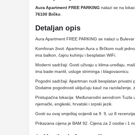
Aura Apartment FREE PARKING
nalazi se na lokac
76100 Brčko
.
Detaljan opis
Aura Apartment FREE PARKING se nalazi u Bulevar m
Komforan život: Apartman Aura u Brčkom nudi jedn
ima balkon, čajnu kuhinju i besplatan WiFi.
Moderni sadržaji: Gosti uživaju u klima-uređaju, ma
ima bade-mantil, usluge striminga i blagovaonicu.
Pogodni sadržaji: Apartman nudi besplatan privatni pa
Dodatne pogodnosti uključuju kauč na razvlačenje, zv
Pristupačna lokacija: Međunarodni aerodrom Tuzla ud
njemački, engleski, hrvatski i srpski jezik.
Gosti su ovaj smještaj ocijenili sa 9. 9, uz 8 recenzija
Prikazana cijena je BAM 92. Cijena za 2 osobe i 1 n