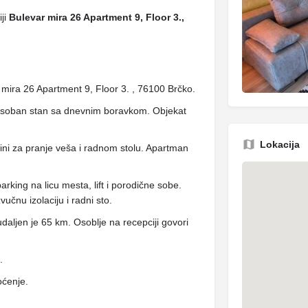
iji
Bulevar mira 26 Apartment 9, Floor 3.,
ira 26 Apartment 9, Floor 3. , 76100 Brčko.
osoban stan sa dnevnim boravkom. Objekat
Lokacija
šini za pranje veša i radnom stolu. Apartman
rking na licu mesta, lift i porodične sobe.
učnu izolaciju i radni sto.
aljen je 65 km. Osoblje na recepciji govori
.
oćenje.