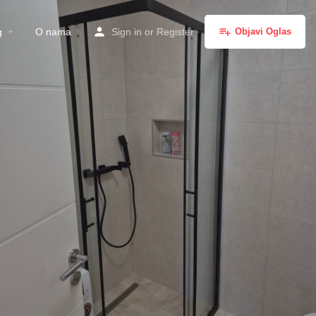
g
O nama
Sign in
or
Register
Objavi Oglas