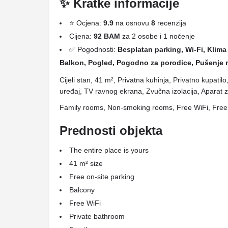
✨ Kratke informacije
⭐ Ocjena:
9.9
na osnovu
8
recenzija
Cijena:
92 BAM
za 2 osobe i 1 noćenje
✅ Pogodnosti:
Besplatan parking, Wi-Fi, Klima 
Balkon, Pogled, Pogodno za porodice, Pušenje ni
Cijeli stan, 41 m², Privatna kuhinja, Privatno kupatil
uređaj, TV ravnog ekrana, Zvučna izolacija, Aparat 
Family rooms, Non-smoking rooms, Free WiFi, Free
Prednosti objekta
The entire place is yours
41 m² size
Free on-site parking
Balcony
Free WiFi
Private bathroom