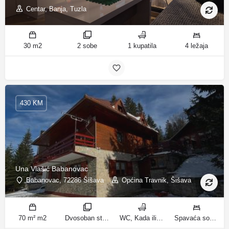
Centar, Banja, Tuzla
30 m2
2 sobe
1 kupatila
4 ležaja
430 KM
Una Vlašić Babanovac
Babanovac, 72286 Šišava
Općina Travnik, Šišava
70 m² m2
Dvosoban stan sa pogledom na planinu, Trosoban stan sa pogledom na planinu sobe
WC, Kada ili tuš kupatila
Spavaća soba 1: 1 krevet za jednu osobu | Spavaća soba 2: 1 krevet na kat | Dnevni boravak: 1 kauč na razvlačenje | Spavaća soba 2: 2 kreveta na kat | Spavaća soba 3: 2 francuska bračna kreveta ležaja