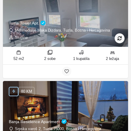
Tuzla Tower Apt.
Mehmedalije Maka Dizdara, Tuzla, Bosna i Hercegovina
Stupine
52 m2
2 sobe
1 kupatila
2 ležaja
80 KM
Banja Residence Apartment
Srpska varoš 2, Tuzla 75000, Bosna i Hercegovina