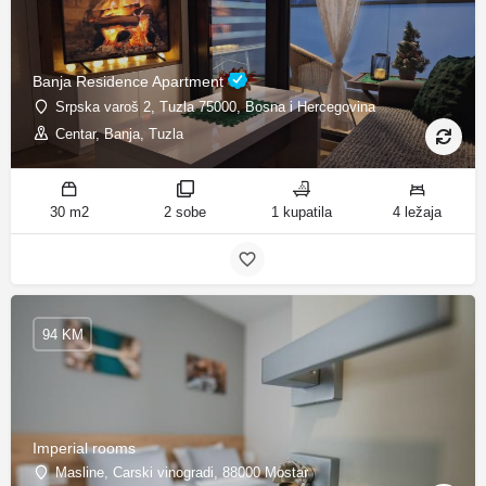
Banja Residence Apartment
Srpska varoš 2, Tuzla 75000, Bosna i Hercegovina
Centar, Banja, Tuzla
30 m2
2 sobe
1 kupatila
4 ležaja
94 KM
Imperial rooms
Masline, Carski vinogradi, 88000 Mostar