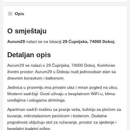
Opis
O smještaju
Aurum29
nalazi se na lokaciji
29 Ćuprijska, 74000 Doboj
.
Detaljan opis
Aurum29 se nalazi u 29 Ćuprijska, 74000 Doboj. Komforan
životni prostor: Aurum29 u Doboju nudi jednosoban stan sa
dnevnim boravkom i balkonom.
Jedinica u prizemlju ima privatni ulaz i miran pogled na ulicu.
Moderni sadržaji: Gosti uživaju u besplatnom WiFi-u, klima-
uređajima i uslugama striminga.
Apartman sadrži mašinu za pranje veša, kuhinju sa pločom za
kuvanje, mikrotalasnom pećnicom i tosterom. Dodatne
pogodnosti uključuju stol za ručavanje, prostor za sjedenje i
besplatni toaletni pribor.