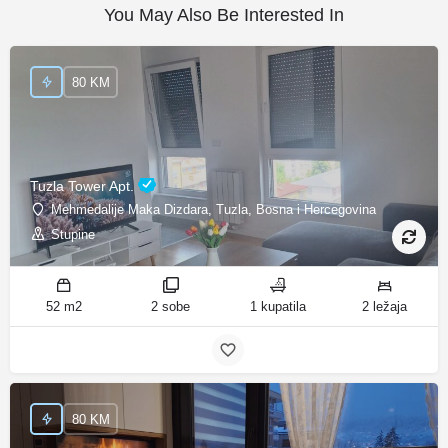
You May Also Be Interested In
80 KM
Tuzla Tower Apt.
Mehmedalije Maka Dizdara, Tuzla, Bosna i Hercegovina
Stupine
52 m2
2 sobe
1 kupatila
2 ležaja
80 KM