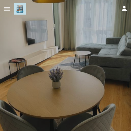
Avenija One apartman Sarajevo -
Free garage
Cijena (po danu)
374
KM