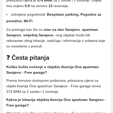
prikazana cijena je
374 BAM
za 2 osobe i 1 noćenje. Objekt
ima ocjenu
9.9
na osnovu
12
recenzija.
izdvojene pogodnosti:
Besplatan parking, Pogodno za
porodice, Wi-Fi
Za pretrage kao što su
stan na dan Sarajevo
,
apartman
Sarajevo
,
smještaj Sarajevo
, ovaj objekat može biti
relevantan zbog lokacije, sadržaja i informacija o sobama koje
su navedene u ponudi.
❓ Česta pitanja
Koliko košta noćenje u objektu Avenija One apartman
Sarajevo - Free garage?
Prema trenutno dostupnim podacima, prikazana cijena za
objekt Avenija One apartman Sarajevo - Free garage iznosi
374 BAM za 2 osobe i 1 noćenje.
Kakva je lokacija objekta Avenija One apartman Sarajevo -
Free garage?