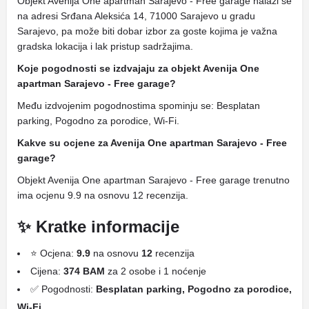
Objekt Avenija One apartman Sarajevo - Free garage nalazi se
na adresi Srđana Aleksića 14, 71000 Sarajevo u gradu
Sarajevo, pa može biti dobar izbor za goste kojima je važna
gradska lokacija i lak pristup sadržajima.
Koje pogodnosti se izdvajaju za objekt Avenija One
apartman Sarajevo - Free garage?
Među izdvojenim pogodnostima spominju se: Besplatan
parking, Pogodno za porodice, Wi-Fi.
Kakve su ocjene za Avenija One apartman Sarajevo - Free
garage?
Objekt Avenija One apartman Sarajevo - Free garage trenutno
ima ocjenu 9.9 na osnovu 12 recenzija.
✨ Kratke informacije
⭐ Ocjena:
9.9
na osnovu
12
recenzija
Cijena:
374 BAM
za 2 osobe i 1 noćenje
✅ Pogodnosti:
Besplatan parking, Pogodno za porodice,
Wi-Fi