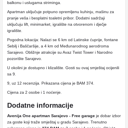
balkonu i uslugama striminga.
Apartman uključuje potpuno opremljenu kuhinju, mašinu za
pranje veša i besplatni toaletni pribor. Dodatni sadržaji
uključuju lift, minimarket, igralište na otvorenom i dječje
igralište.
Pogodna lokacija: Nalazi se 6 km od Latinske ćuprije, fontane
Sebilj i Baščaršije, a 4 km od Međunarodnog aerodroma
Sarajevo. Obližnje atrakcije su Avaz Twist Tower i Narodno
pozorište Sarajevo.
U okolini je dostupno i klizalište. Gosti su ovaj smještaj ocijenili
sa 9.
9, uz 12 recenzija. Prikazana cijena je BAM 374.
Cijena za 2 osobe i 1 noćenje.
Dodatne informacije
Avenija One apartman Sarajevo - Free garage
je dobar izbor
za goste koji traže smještaj u gradu Sarajevo. Trenutno