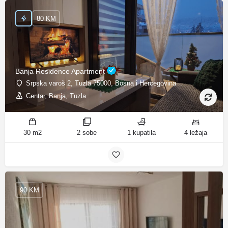
80 KM
Banja Residence Apartment
Srpska varoš 2, Tuzla 75000, Bosna i Hercegovina
Centar, Banja, Tuzla
30 m2
2 sobe
1 kupatila
4 ležaja
90 KM