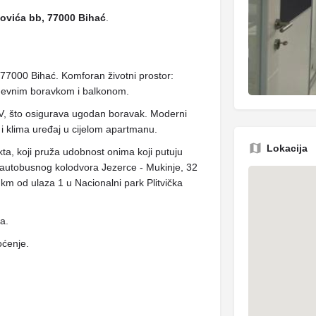
ovića bb, 77000 Bihać
.
77000 Bihać. Komforan životni prostor:
nevnim boravkom i balkonom.
TV, što osigurava ugodan boravak. Moderni
 i klima uređaj u cijelom apartmanu.
Lokacija
kta, koji pruža udobnost onima koji putuju
 autobusnog kolodvora Jezerce - Mukinje, 32
 km od ulaza 1 u Nacionalni park Plitvička
ja.
oćenje.