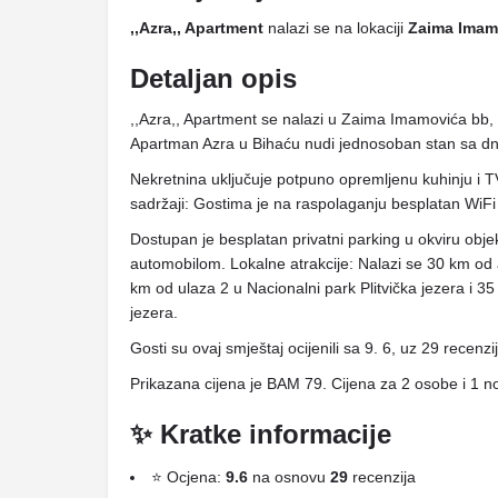
,,Azra,, Apartment
nalazi se na lokaciji
Zaima Imam
Detaljan opis
,,Azra,, Apartment se nalazi u Zaima Imamovića bb, 
Apartman Azra u Bihaću nudi jednosoban stan sa d
Nekretnina uključuje potpuno opremljenu kuhinju i 
sadržaji: Gostima je na raspolaganju besplatan WiFi
Dostupan je besplatan privatni parking u okviru obje
automobilom. Lokalne atrakcije: Nalazi se 30 km od
km od ulaza 2 u Nacionalni park Plitvička jezera i 35
jezera.
Gosti su ovaj smještaj ocijenili sa 9. 6, uz 29 recenzi
Prikazana cijena je BAM 79. Cijena za 2 osobe i 1 n
✨ Kratke informacije
⭐ Ocjena:
9.6
na osnovu
29
recenzija