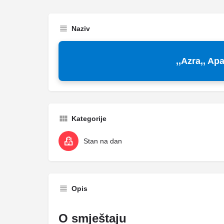
Naziv
,,Azra,, Ap
Kategorije
Stan na dan
Opis
O smještaju