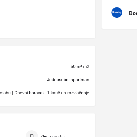
Boo
50 m² m2
Jednosobni apartman
osobu | Dnevni boravak: 1 kauč na razvlačenje
Klima uređaj