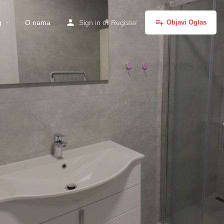
g
O nama
Sign in
or
Register
Objavi Oglas