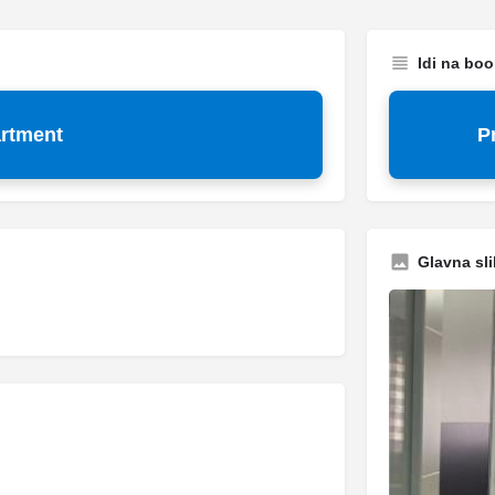
Idi na bo
artment
P
Glavna sli