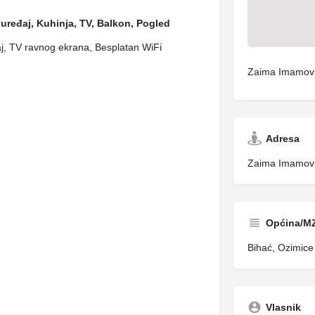
 uređaj, Kuhinja, TV, Balkon, Pogled
aj, TV ravnog ekrana, Besplatan WiFi
Zaima Imamovi
Adresa
Zaima Imamovi
Općina/M
Bihać, Ozimice 
Vlasnik