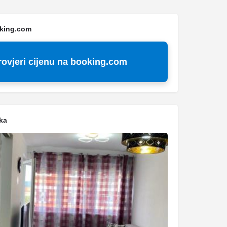
oking.com
rovjeri cijenu na booking.com
ka