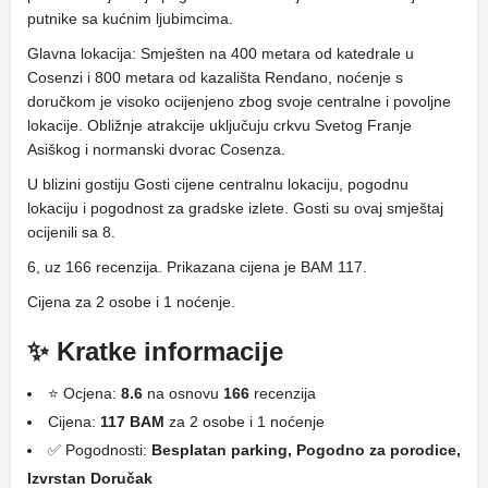
putnike sa kućnim ljubimcima.
Glavna lokacija: Smješten na 400 metara od katedrale u
Cosenzi i 800 metara od kazališta Rendano, noćenje s
doručkom je visoko ocijenjeno zbog svoje centralne i povoljne
lokacije. Obližnje atrakcije uključuju crkvu Svetog Franje
Asiškog i normanski dvorac Cosenza.
U blizini gostiju Gosti cijene centralnu lokaciju, pogodnu
lokaciju i pogodnost za gradske izlete. Gosti su ovaj smještaj
ocijenili sa 8.
6, uz 166 recenzija. Prikazana cijena je BAM 117.
Cijena za 2 osobe i 1 noćenje.
✨ Kratke informacije
⭐ Ocjena:
8.6
na osnovu
166
recenzija
Cijena:
117 BAM
za 2 osobe i 1 noćenje
✅ Pogodnosti:
Besplatan parking, Pogodno za porodice,
Izvrstan Doručak