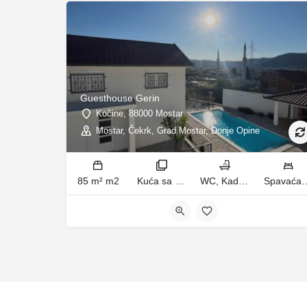
Guesthouse Gerin
Kočine, 88000 Mostar
Mostar, Čekrk, Grad Mostar, Donje Opine
85 m² m2
Kuća sa 2 spavaće sobe sobe
WC, Kada ili tuš kupatila
Spavaća soba 1: 1 francuski bračni krevet | Spavaća soba 2: 3 kreveta za jednu 