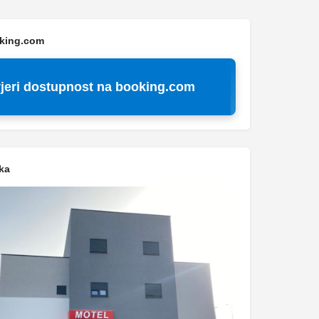
oking.com
jeri dostupnost na booking.com
ka