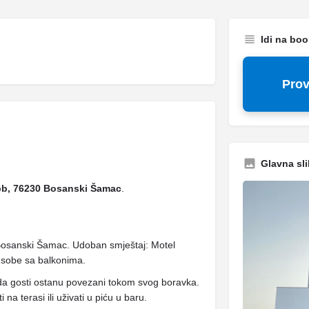
Idi na bo
Prov
Glavna sli
bb, 76230 Bosanski Šamac
.
Bosanski Šamac. Udoban smještaj: Motel
sobe sa balkonima.
da gosti ostanu povezani tokom svog boravka.
a terasi ili uživati ​​u piću u baru.