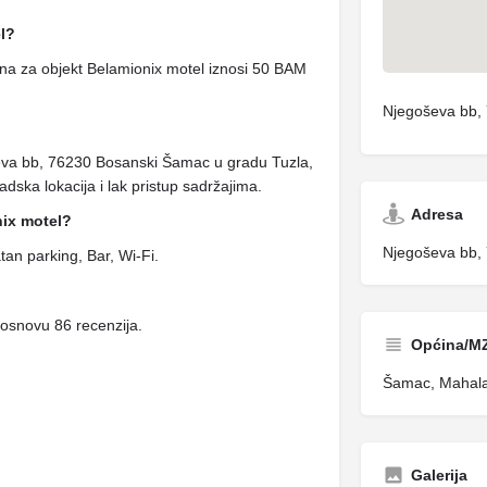
l?
na za objekt Belamionix motel iznosi 50 BAM
Njegoševa bb,
ševa bb, 76230 Bosanski Šamac u gradu Tuzla,
dska lokacija i lak pristup sadržajima.
Adresa
nix motel?
Njegoševa bb,
an parking, Bar, Wi-Fi.
 osnovu 86 recenzija.
Općina/M
Šamac, Mahal
Galerija