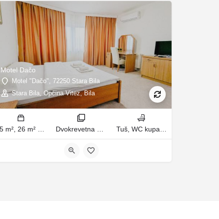
Motel Dačo
Motel "Dačo", 72250 Stara Bila
Stara Bila, Općina Vitez, Bila
15 m², 26 m² m2
Dvokrevetna soba, Basic Dreibettzimmer sobe
Tuš, WC kupatila