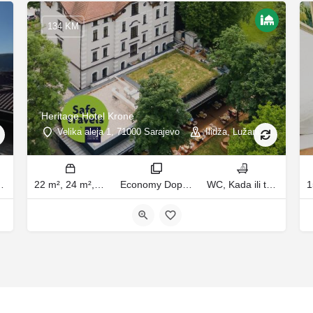
134 KM
Heritage Hotel Krone
Velika aleja 1, 71000 Sarajevo
Ilidža, Lužani
osobu | Dnevni boravak: 1 kauč na razvlačenje ležaja
22 m², 24 m², 33 m², 36 m² m2
Economy Doppelzimmer, Deluxe dvokrevetna soba, Superior Queen Room, Superior King Room sobe
WC, Kada ili tuš kupatila