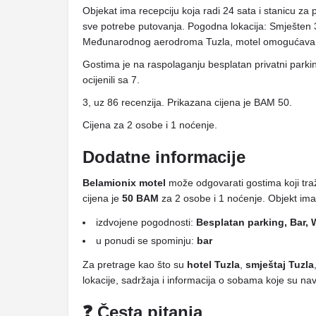
Objekat ima recepciju koja radi 24 sata i stanicu za p
sve potrebe putovanja. Pogodna lokacija: Smješten
Međunarodnog aerodroma Tuzla, motel omogućava la
Gostima je na raspolaganju besplatan privatni parkin
ocijenili sa 7.
3, uz 86 recenzija. Prikazana cijena je BAM 50.
Cijena za 2 osobe i 1 noćenje.
Dodatne informacije
Belamionix motel
može odgovarati gostima koji tra
cijena je
50 BAM
za 2 osobe i 1 noćenje. Objekt im
izdvojene pogodnosti:
Besplatan parking, Bar, 
u ponudi se spominju:
bar
Za pretrage kao što su
hotel Tuzla
,
smještaj Tuzla
lokacije, sadržaja i informacija o sobama koje su n
❓ Česta pitanja