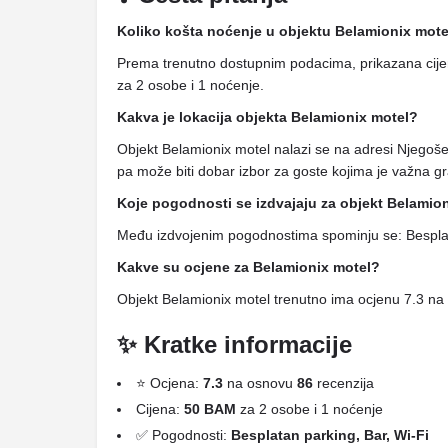
Koliko košta noćenje u objektu Belamionix mote
Prema trenutno dostupnim podacima, prikazana cije
za 2 osobe i 1 noćenje.
Kakva je lokacija objekta Belamionix motel?
Objekt Belamionix motel nalazi se na adresi Njego
pa može biti dobar izbor za goste kojima je važna gra
Koje pogodnosti se izdvajaju za objekt Belamio
Među izdvojenim pogodnostima spominju se: Besplat
Kakve su ocjene za Belamionix motel?
Objekt Belamionix motel trenutno ima ocjenu 7.3 na
✨ Kratke informacije
⭐ Ocjena:
7.3
na osnovu
86
recenzija
Cijena:
50 BAM
za 2 osobe i 1 noćenje
✅ Pogodnosti:
Besplatan parking, Bar, Wi-Fi