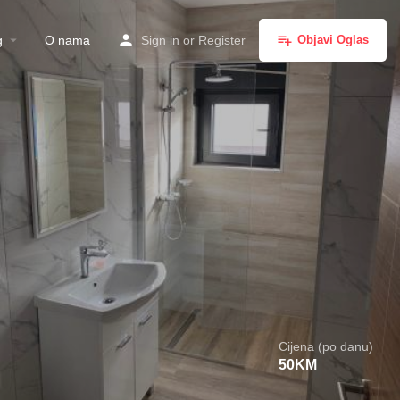
g
O nama
Sign in
or
Register
Objavi Oglas
Cijena (po danu)
50
KM