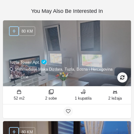
You May Also Be Interested In
80 KM
Tuzla Tower Apt.
Mehmedalije Maka Dizdara, Tuzla, Bosna i Hercegovina
Stupine
52 m2
2 sobe
1 kupatila
2 ležaja
80 KM