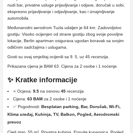
nudi bar, privatne usluge prijavljivanja i odjave, doručak u sobi,
ekspresno prijavljivanje i odjavljivanje, kao i iznajmljivanje
automobila.
Međunarodni aerodrom Tuzla udaljen je 64 km. Zadovoljstvo
gostiju: Visoko ocijenjen od strane gostiju zbog svoje povoljne
lokacije, Berlin apartman osigurava ugodan boravak sa svojim
odličnim sadržajima i uslugama.
Gosti su ovaj smještaj ocijenili sa 9. 5, uz 45 recenzija.
Prikazana cijena je BAM 63. Cijena za 2 osobe i 1 noćenje.
✨ Kratke informacije
⭐ Ocjena:
9.5
na osnovu
45
recenzija
Cijena:
63 BAM
za 2 osobe i 1 noćenje
✅ Pogodnosti:
Besplatan parking, Bar, Doručak, Wi-Fi,
Klima uređaj, Kuhinja, TV, Balkon, Pogled, Aerodromski
prevoz
Cijeli stan, 55 m², Privatna kuhinja, Ensuite kupaonica, Pogled