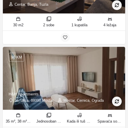
Centar, Banja, Tuzla
30 m2
2 sobe
1 kupatila
4 ležaja
90 KM
H&H Apartments
16. ulica, 88000 Mostar
Mostar, Cernica, Ograda
35 m², 38 m² m2
Jednosoban stan sa balkonom, Apartman sobe
Kada ili tuš kupatila
Spavaća soba 1: 1 bračni krevet | Dnevni boravak: 1 kauč na razvlačenje | Spavaća soba 1: 3 kreveta za jednu osobu ležaja