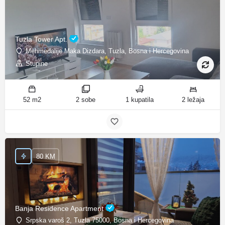
Tuzla Tower Apt.
Mehmedalije Maka Dizdara, Tuzla, Bosna i Hercegovina
Stupine
52 m2
2 sobe
1 kupatila
2 ležaja
80 KM
Banja Residence Apartment
Srpska varoš 2, Tuzla 75000, Bosna i Hercegovina