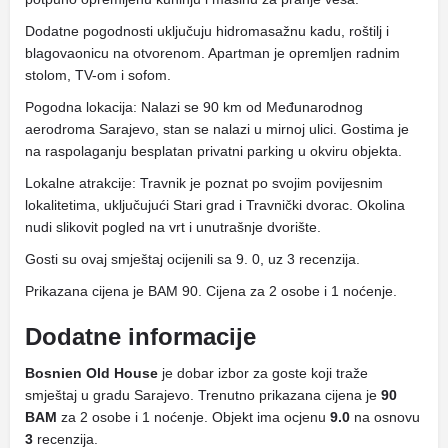
Dodatne pogodnosti uključuju hidromasažnu kadu, roštilj i
blagovaonicu na otvorenom. Apartman je opremljen radnim
stolom, TV-om i sofom.
Pogodna lokacija: Nalazi se 90 km od Međunarodnog
aerodroma Sarajevo, stan se nalazi u mirnoj ulici. Gostima je
na raspolaganju besplatan privatni parking u okviru objekta.
Lokalne atrakcije: Travnik je poznat po svojim povijesnim
lokalitetima, uključujući Stari grad i Travnički dvorac. Okolina
nudi slikovit pogled na vrt i unutrašnje dvorište.
Gosti su ovaj smještaj ocijenili sa 9. 0, uz 3 recenzija.
Prikazana cijena je BAM 90. Cijena za 2 osobe i 1 noćenje.
Dodatne informacije
Bosnien Old House
je dobar izbor za goste koji traže
smještaj u gradu Sarajevo. Trenutno prikazana cijena je
90
BAM
za 2 osobe i 1 noćenje. Objekt ima ocjenu
9.0
na osnovu
3
recenzija.