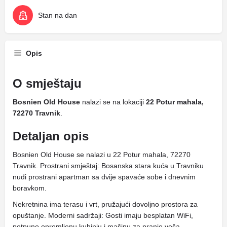
Stan na dan
Opis
O smještaju
Bosnien Old House
nalazi se na lokaciji
22 Potur mahala,
72270 Travnik
.
Detaljan opis
Bosnien Old House se nalazi u 22 Potur mahala, 72270
Travnik. Prostrani smještaj: Bosanska stara kuća u Travniku
nudi prostrani apartman sa dvije spavaće sobe i dnevnim
boravkom.
Nekretnina ima terasu i vrt, pružajući dovoljno prostora za
opuštanje. Moderni sadržaji: Gosti imaju besplatan WiFi,
potpuno opremljenu kuhinju i mašinu za pranje veša.