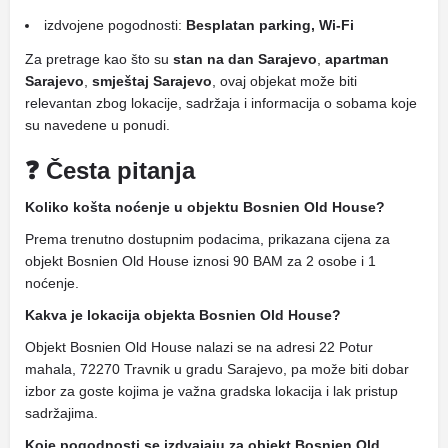
izdvojene pogodnosti:
Besplatan parking, Wi-Fi
Za pretrage kao što su
stan na dan Sarajevo
,
apartman
Sarajevo
,
smještaj Sarajevo
, ovaj objekat može biti
relevantan zbog lokacije, sadržaja i informacija o sobama koje
su navedene u ponudi.
❓ Česta pitanja
Koliko košta noćenje u objektu Bosnien Old House?
Prema trenutno dostupnim podacima, prikazana cijena za
objekt Bosnien Old House iznosi 90 BAM za 2 osobe i 1
noćenje.
Kakva je lokacija objekta Bosnien Old House?
Objekt Bosnien Old House nalazi se na adresi 22 Potur
mahala, 72270 Travnik u gradu Sarajevo, pa može biti dobar
izbor za goste kojima je važna gradska lokacija i lak pristup
sadržajima.
Koje pogodnosti se izdvajaju za objekt Bosnien Old