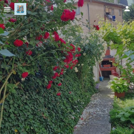
Bosnien Old House
Cijena (po danu)
90
KM