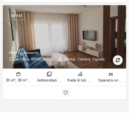
90 KM
H&H Apartments
16. ulica, 88000 Mostar
Mostar, Cernica, Ograda
35 m², 38 m² m2
Jednosoban stan sa balkonom, Apartman sobe
Kada ili tuš kupatila
Spavaća soba 1: 1 bračni krevet | Dnevni boravak: 1 kauč na razvlačenje | Spavaća soba 1: 3 kreveta za jednu osobu ležaja