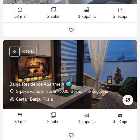
52 m2
2 sobe
1 kupatila
2 ležaja
80 KM
Banja Residence Apartment
Srpska varoš 2, Tuzla 75000, Bosna i Hercegovina
Centar, Banja, Tuzla
30 m2
2 sobe
1 kupatila
4 ležaja