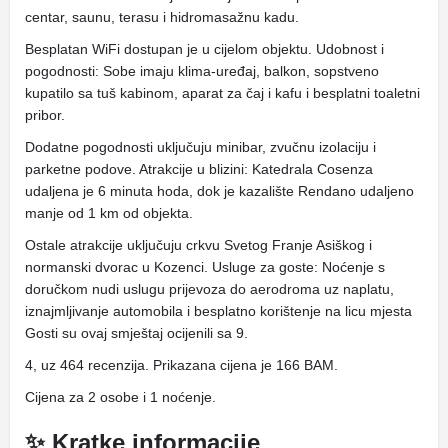
centar, saunu, terasu i hidromasažnu kadu.
Besplatan WiFi dostupan je u cijelom objektu. Udobnost i
pogodnosti: Sobe imaju klima-uređaj, balkon, sopstveno
kupatilo sa tuš kabinom, aparat za čaj i kafu i besplatni toaletni
pribor.
Dodatne pogodnosti uključuju minibar, zvučnu izolaciju i
parketne podove. Atrakcije u blizini: Katedrala Cosenza
udaljena je 6 minuta hoda, dok je kazalište Rendano udaljeno
manje od 1 km od objekta.
Ostale atrakcije uključuju crkvu Svetog Franje Asiškog i
normanski dvorac u Kozenci. Usluge za goste: Noćenje s
doručkom nudi uslugu prijevoza do aerodroma uz naplatu,
iznajmljivanje automobila i besplatno korištenje na licu mjesta
Gosti su ovaj smještaj ocijenili sa 9.
4, uz 464 recenzija. Prikazana cijena je 166 BAM.
Cijena za 2 osobe i 1 noćenje.
✨ Kratke informacije