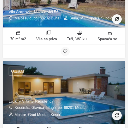
Vila Arapović, Maloševići 56
Maloševići bb, 88202 Buna
Buna, MZ Slipčići, Slipčići
70 m² m2
Vila sa privatnim bazenom sobe
Tuš, WC kupatila
Spavaća soba 1: 3 odvojena kreveta | Spavaća soba 2: 3 kreveta za jednu osobu | Dnevni boravak: 1 kauč na razvlačenje ležaja
602 KM
Luxury Villa G Residency
Kosorska-Glavica, Blagaj bb, 88201 Mostar
Mostar, Grad Mostar, Kosor