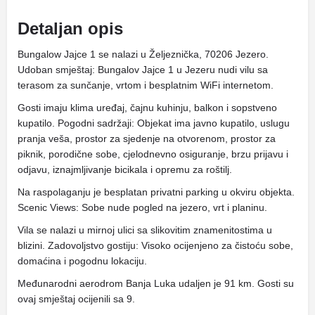
Detaljan opis
Bungalow Jajce 1 se nalazi u Željeznička, 70206 Jezero.
Udoban smještaj: Bungalov Jajce 1 u Jezeru nudi vilu sa
terasom za sunčanje, vrtom i besplatnim WiFi internetom.
Gosti imaju klima uređaj, čajnu kuhinju, balkon i sopstveno
kupatilo. Pogodni sadržaji: Objekat ima javno kupatilo, uslugu
pranja veša, prostor za sjedenje na otvorenom, prostor za
piknik, porodične sobe, cjelodnevno osiguranje, brzu prijavu i
odjavu, iznajmljivanje bicikala i opremu za roštilj.
Na raspolaganju je besplatan privatni parking u okviru objekta.
Scenic Views: Sobe nude pogled na jezero, vrt i planinu.
Vila se nalazi u mirnoj ulici sa slikovitim znamenitostima u
blizini. Zadovoljstvo gostiju: Visoko ocijenjeno za čistoću sobe,
domaćina i pogodnu lokaciju.
Međunarodni aerodrom Banja Luka udaljen je 91 km. Gosti su
ovaj smještaj ocijenili sa 9.