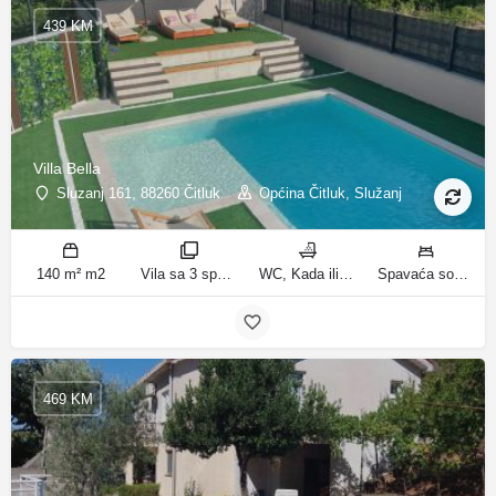
439 KM
Villa Bella
Sluzanj 161, 88260 Čitluk
Općina Čitluk, Služanj
140 m² m2
Vila sa 3 spavaće sobe sobe
WC, Kada ili tuš kupatila
Spavaća soba 1: 1 bračni krevet | Spavaća soba 2: 2 kreveta za jednu osobu | Spavaća soba 3: 2 kreveta za jednu osobu | Dnevni boravak: 1 kauč na razvlačenje ležaja
469 KM