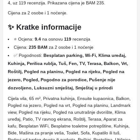
4, uz 119 recenzija. Prikazana cijena je BAM 235.
Cijena za 2 osobe i 1 noćenje.
✨ Kratke informacije
⭐ Ocjena:
9.4
na osnovu
119
recenzija
Cijena:
235 BAM
za 2 osobe i 1 noćenje
✅ Pogodnosti:
Besplatan parking, Wi-Fi, Klima uređaj,
Kuhinja, Perilica rublja, Tuš, Fen, TV, Terasa, Balkon, Vrt,
Roštilj, Pogled na planinu, Pogled na rijeku, Pogled na
jezero, Pogled, Pogodno za porodice, Pušenje nije
dozvoljeno, Luksuzni smještaj, Smještaj u prirodi
Cijela vila, 65 m², Privatna kuhinja, Ensuite kupaonica, Balkon,
Pogled na jezero, Pogled na vrt, Pogled na planinu, Landmark
view, Pogled na rijeku, Pogled na unutrašnje dvorište, Klima
uređaj, Patio, TV ravnog ekrana, Roštilj, Terasa, Aparat za
kafu, Besplatan WiFi, Besplatne toaletne potrepštine, Kuhinja,
Bide, Mašina za pranje veša, Toalet, Sofa, Kupatilo ili tuš,
Podovi od tvrdog drveta ili parketa, Peškiri, Posteljina, Utičnica