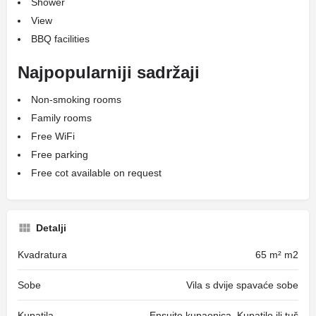
Shower
View
BBQ facilities
Najpopularniji sadržaji
Non-smoking rooms
Family rooms
Free WiFi
Free parking
Free cot available on request
Detalji
Kvadratura
65 m² m2
Sobe
Vila s dvije spavaće sobe
Kupatila
Ensuite kupaonica, Kupatilo ili tuš