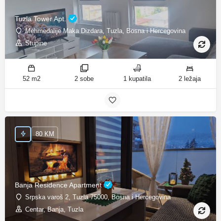
Tuzla Tower Apt.
Mehmedalije Maka Dizdara, Tuzla, Bosna i Hercegovina
Stupine
52 m2
2 sobe
1 kupatila
2 ležaja
80 KM
Banja Residence Apartment
Srpska varoš 2, Tuzla 75000, Bosna i Hercegovina
Centar, Banja, Tuzla