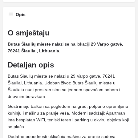
Opis
O smještaju
Butas Šiaulių mieste
nalazi se na lokaciji
29 Varpo gatvė,
76241 Šiauliai, Lithuania
.
Detaljan opis
Butas Šiaulių mieste se nalazi u 29 Varpo gatvė, 76241
Šiauliai, Lithuania. Udoban život: Butas Šiaulių mieste u
Šiauliaiu nudi prostran stan sa jednom spavaćom sobom i
dnevnim boravkom.
Gosti imaju balkon sa pogledom na grad, potpuno opremljenu
kuhinju i mašinu za pranje veša. Moderni sadržaji: Apartman
ima besplatan WiFi, teniski teren i parking u okviru objekta koji
se plaća.
Dodatne pogodnosti uključuju mašinu za pranje sudova,