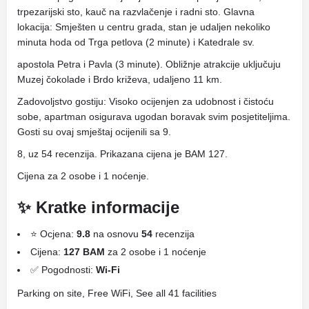
trpezarijski sto, kauč na razvlačenje i radni sto. Glavna
lokacija: Smješten u centru grada, stan je udaljen nekoliko
minuta hoda od Trga petlova (2 minute) i Katedrale sv.
apostola Petra i Pavla (3 minute). Obližnje atrakcije uključuju
Muzej čokolade i Brdo križeva, udaljeno 11 km.
Zadovoljstvo gostiju: Visoko ocijenjen za udobnost i čistoću
sobe, apartman osigurava ugodan boravak svim posjetiteljima.
Gosti su ovaj smještaj ocijenili sa 9.
8, uz 54 recenzija. Prikazana cijena je BAM 127.
Cijena za 2 osobe i 1 noćenje.
✨ Kratke informacije
⭐ Ocjena:
9.8
na osnovu
54
recenzija
Cijena:
127 BAM
za 2 osobe i 1 noćenje
✅ Pogodnosti:
Wi-Fi
Parking on site, Free WiFi, See all 41 facilities