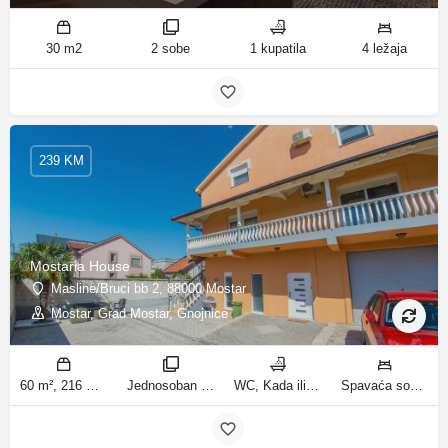
30 m2
2 sobe
1 kupatila
4 ležaja
239 KM
Mostaria House
Masline/Bruci bb 2, 88000 Mostar
Mostar, Grad Mostar, Gnojnice
60 m², 216 m² m2
Jednosoban stan sa vrtom, Apartman sa 4 sobe sobe
WC, Kada ili tuš kupatila
Spavaća soba 1: 1 veliki bračni krevet | Dnevni boravak: 1 kauč na razvlačenje | Spavaća soba 1: 1 bračni krevet | Spavaća soba 2: 1 bračni krevet | Spavaća soba 3: 1 bračni krevet | Spavaća soba 4: 1 krevet za jednu osobu ležaja