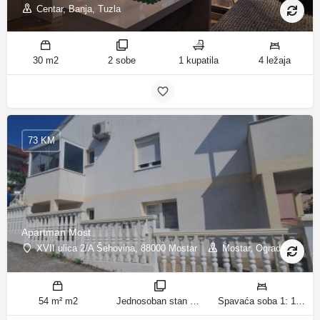
Centar, Banja, Tuzla
30 m2
2 sobe
1 kupatila
4 ležaja
73 KM
Apartman Most
XVII ulica 2/A Šehovina, 88000 Mostar
Mostar, Ograda
54 m² m2
Jednosoban stan sobe
Spavaća soba 1: 1 bračni krevet | Dnevni boravak: 1 kauč na razvlačenje ležaja