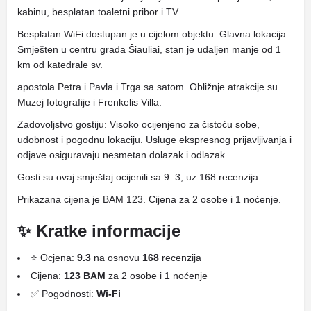
kabinu, besplatan toaletni pribor i TV.
Besplatan WiFi dostupan je u cijelom objektu. Glavna lokacija:
Smješten u centru grada Šiauliai, stan je udaljen manje od 1
km od katedrale sv.
apostola Petra i Pavla i Trga sa satom. Obližnje atrakcije su
Muzej fotografije i Frenkelis Villa.
Zadovoljstvo gostiju: Visoko ocijenjeno za čistoću sobe,
udobnost i pogodnu lokaciju. Usluge ekspresnog prijavljivanja i
odjave osiguravaju nesmetan dolazak i odlazak.
Gosti su ovaj smještaj ocijenili sa 9. 3, uz 168 recenzija.
Prikazana cijena je BAM 123. Cijena za 2 osobe i 1 noćenje.
✨ Kratke informacije
⭐ Ocjena:
9.3
na osnovu
168
recenzija
Cijena:
123 BAM
za 2 osobe i 1 noćenje
✅ Pogodnosti:
Wi-Fi