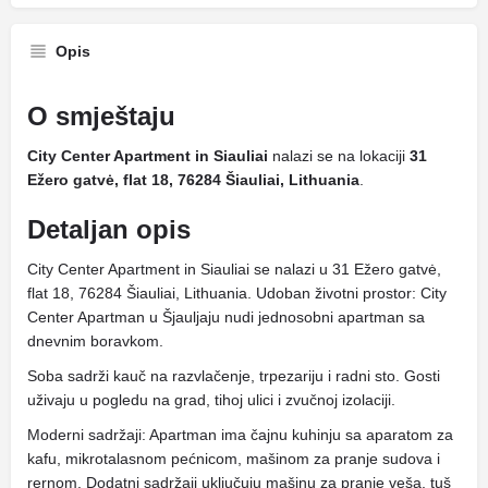
Opis
O smještaju
City Center Apartment in Siauliai
nalazi se na lokaciji
31
Ežero gatvė, flat 18, 76284 Šiauliai, Lithuania
.
Detaljan opis
City Center Apartment in Siauliai se nalazi u 31 Ežero gatvė,
flat 18, 76284 Šiauliai, Lithuania. Udoban životni prostor: City
Center Apartman u Šjauljaju nudi jednosobni apartman sa
dnevnim boravkom.
Soba sadrži kauč na razvlačenje, trpezariju i radni sto. Gosti
uživaju u pogledu na grad, tihoj ulici i zvučnoj izolaciji.
Moderni sadržaji: Apartman ima čajnu kuhinju sa aparatom za
kafu, mikrotalasnom pećnicom, mašinom za pranje sudova i
rernom. Dodatni sadržaji uključuju mašinu za pranje veša, tuš