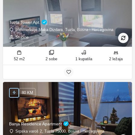
Tuzla Tower Apt.
Mehmedalije Maka Dizdara, Tuzla, Bosna i Hercegovina
Stupine
52 m2
2 sobe
1 kupatila
2 ležaja
80 KM
Banja Residence Apartment
Srpska varoš 2, Tuzla 75000, Bosna i Hercegovina