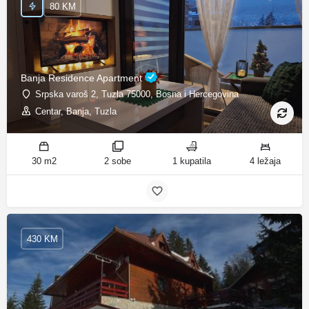
80 KM
Banja Residence Apartment
Srpska varoš 2, Tuzla 75000, Bosna i Hercegovina
Centar, Banja, Tuzla
30 m2
2 sobe
1 kupatila
4 ležaja
430 KM