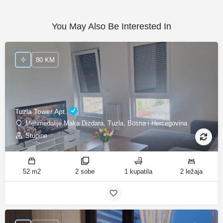
You May Also Be Interested In
80 KM
Tuzla Tower Apt.
Mehmedalije Maka Dizdara, Tuzla, Bosna i Hercegovina
Stupine
52 m2
2 sobe
1 kupatila
2 ležaja