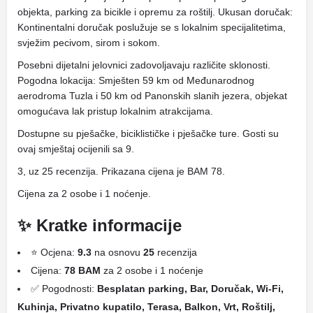
objekta, parking za bicikle i opremu za roštilj. Ukusan doručak:
Kontinentalni doručak poslužuje se s lokalnim specijalitetima,
svježim pecivom, sirom i sokom.
Posebni dijetalni jelovnici zadovoljavaju različite sklonosti.
Pogodna lokacija: Smješten 59 km od Međunarodnog
aerodroma Tuzla i 50 km od Panonskih slanih jezera, objekat
omogućava lak pristup lokalnim atrakcijama.
Dostupne su pješačke, biciklističke i pješačke ture. Gosti su
ovaj smještaj ocijenili sa 9.
3, uz 25 recenzija. Prikazana cijena je BAM 78.
Cijena za 2 osobe i 1 noćenje.
✨ Kratke informacije
⭐ Ocjena:
9.3
na osnovu
25
recenzija
Cijena:
78 BAM
za 2 osobe i 1 noćenje
✅ Pogodnosti:
Besplatan parking, Bar, Doručak, Wi-Fi,
Kuhinja, Privatno kupatilo, Terasa, Balkon, Vrt, Roštilj,