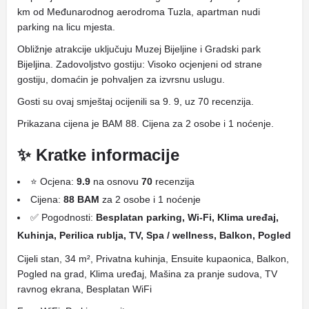
km od Međunarodnog aerodroma Tuzla, apartman nudi
parking na licu mjesta.
Obližnje atrakcije uključuju Muzej Bijeljine i Gradski park
Bijeljina. Zadovoljstvo gostiju: Visoko ocjenjeni od strane
gostiju, domaćin je pohvaljen za izvrsnu uslugu.
Gosti su ovaj smještaj ocijenili sa 9. 9, uz 70 recenzija.
Prikazana cijena je BAM 88. Cijena za 2 osobe i 1 noćenje.
✨ Kratke informacije
⭐ Ocjena:
9.9
na osnovu
70
recenzija
Cijena:
88 BAM
za 2 osobe i 1 noćenje
✅ Pogodnosti:
Besplatan parking, Wi-Fi, Klima uređaj,
Kuhinja, Perilica rublja, TV, Spa / wellness, Balkon, Pogled
Cijeli stan, 34 m², Privatna kuhinja, Ensuite kupaonica, Balkon,
Pogled na grad, Klima uređaj, Mašina za pranje sudova, TV
ravnog ekrana, Besplatan WiFi