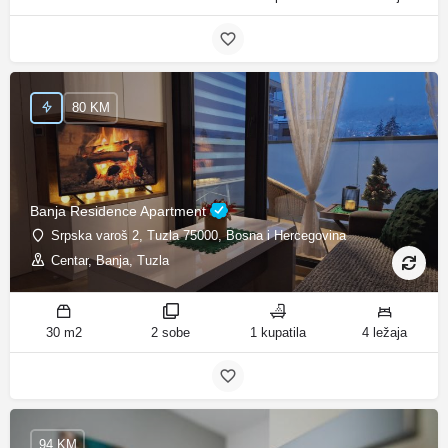
80 KM
Banja Residence Apartment
Srpska varoš 2, Tuzla 75000, Bosna i Hercegovina
Centar, Banja, Tuzla
30 m2
2 sobe
1 kupatila
4 ležaja
94 KM