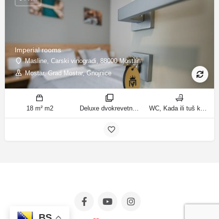
Imperial rooms
Masline, Carski vinogradi, 88000 Mostar
Mostar, Grad Mostar, Gnojnice
18 m² m2
Deluxe dvokrevetna soba/dvokrevetna soba sobe
WC, Kada ili tuš kupatila
BS