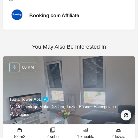
Booking.com Affiliate
You May Also Be Interested In
80 KM
Tuzla Tower Apt.
Mehmedalije Maka Dizdara, Tuzla, Bosna i Hercegovina
Stupine
52 m2
2 sobe
1 kupatila
2 ležaja