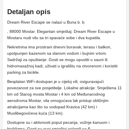
Detaljan opis
Dream River Escape se nalazi u Buna b. b.
, 88000 Mostar. Elegantan smještaj: Dream River Escape u
Mostaru nudi vilu sa tri spavaće sobe i dva kupatila.
Nekretnina ima prostrani dnevni boravak, terasu i balkon,
upotpunjen bazenom sa slanom vodom i bujnim vrtom.
Sadržaji za opuštanje: Gosti se mogu opustiti u sauni ili
hidromasažnoj kadi, uživati ​​u igralištu na otvorenom i koristiti
parking za bicikle.
Besplatan WiFi dostupan je u cijeloj vili, osiguravajući
povezanost za sve posjetitelje. Lokalne atrakcije: Smještena 11
km od Starog mosta Mostar i 4 km od Međunarodnog
aerodroma Mostar, vila omogućava lak pristup obližnjim
atrakcijama kao što su vodopad Kravica (42 km) i
Muslibegovićeva kuća (13 km).
Dostupne su i aktivnosti poput pecanja, vožnje kanuom i
biciklizma. Gosti su ovaj smještaj ocijenili sa 8.