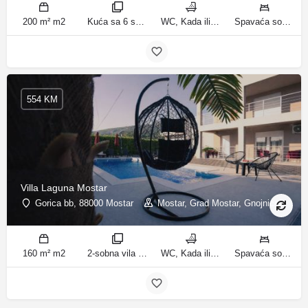
200 m² m2
Kuća sa 6 spavaćih soba sobe
WC, Kada ili tuš kupatila
Spavaća soba 1: 1 krevet za jednu osobu | Spavaća soba 2: 1 krevet za jednu osobu | Spavaća soba 3: 1 francuski bračni krevet | Spavaća soba 4: 2 kreveta za jednu osobu | Dnevni boravak: 1 kauč na razvlačenje ležaja
554 KM
Villa Laguna Mostar
Gorica bb, 88000 Mostar
Mostar, Grad Mostar, Gnojnice
160 m² m2
2-sobna vila sobe
WC, Kada ili tuš kupatila
Spavaća soba 1: 1 bračni krevet | Spavaća soba 2: 3 kreveta za jednu osobu | Dnevni boravak: 1 kauč na razvlačenje ležaja