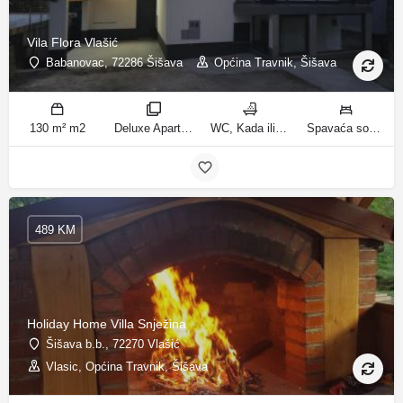
Vila Flora Vlašić
Babanovac, 72286 Šišava
Općina Travnik, Šišava
130 m² m2
Deluxe Apartment sobe
WC, Kada ili tuš kupatila
Spavaća soba 1: 1 francuski bračni krevet | Spavaća soba 2: 1 francuski bračni krevet | Spavaća soba 3: 1 krevet za jednu osobu | Spavaća soba 4: 1 krevet za jednu osobu | Spavaća soba 5: 1 krevet na kat | Spavaća soba 6: 2 kreveta za jednu osobu | Dnevni boravak: 1 kauč na razvlačenje ležaja
489 KM
Holiday Home Villa Snježina
Šišava b.b., 72270 Vlašić
Vlasic, Općina Travnik, Šišava