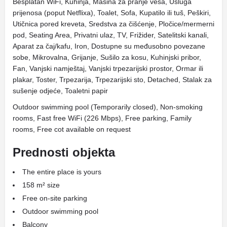
Besplatan WiFi, Kuhinja, Mašina za pranje veša, Usluga
prijenosa (poput Netflixa), Toalet, Sofa, Kupatilo ili tuš, Peškiri,
Utičnica pored kreveta, Sredstva za čišćenje, Pločice/mermerni
pod, Seating Area, Privatni ulaz, TV, Frižider, Satelitski kanali,
Aparat za čaj/kafu, Iron, Dostupne su međusobno povezane
sobe, Mikrovalna, Grijanje, Sušilo za kosu, Kuhinjski pribor,
Fan, Vanjski namještaj, Vanjski trpezarijski prostor, Ormar ili
plakar, Toster, Trpezarija, Trpezarijski sto, Detached, Stalak za
sušenje odjeće, Toaletni papir
Outdoor swimming pool (Temporarily closed), Non-smoking
rooms, Fast free WiFi (226 Mbps), Free parking, Family
rooms, Free cot available on request
Prednosti objekta
The entire place is yours
158 m² size
Free on-site parking
Outdoor swimming pool
Balcony