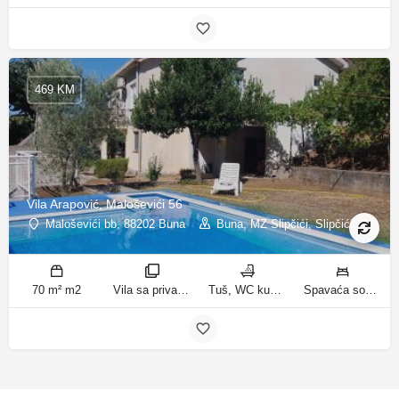
469 KM
Vila Arapović, Maloševići 56
Maloševići bb, 88202 Buna
Buna, MZ Slipčići, Slipčići
70 m² m2
Vila sa privatnim bazenom sobe
Tuš, WC kupatila
Spavaća soba 1: 3 odvojena kreveta | Spavaća soba 2: 3 kreveta za jednu osobu | Dnevni boravak: 1 kauč na razvlačenje ležaja