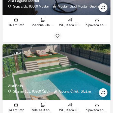
Villa Laguna Mostar
Gorica bb, 88000 Mostar
Mostar, Grad Mostar, Gnojnice
160 m² m2
2-sobna vila sobe
WC, Kada ili tuš kupatila
Spavaća soba 1: 1 bračni krevet | Spavaća soba 2: 3 kreveta za jednu osobu | Dnevni boravak: 1 kauč na razvlačenje ležaja
439 KM
Villa Bella
Sluzanj 161, 88260 Čitluk
Općina Čitluk, Služanj
140 m² m2
Vila sa 3 spavaće sobe sobe
WC, Kada ili tuš kupatila
Spavaća soba 1: 1 bračni krevet | Spavaća soba 2: 2 kreveta za jednu osobu | Spavaća soba 3: 2 kreveta za jednu osobu | Dnevni boravak: 1 kauč na razvlačenje ležaja