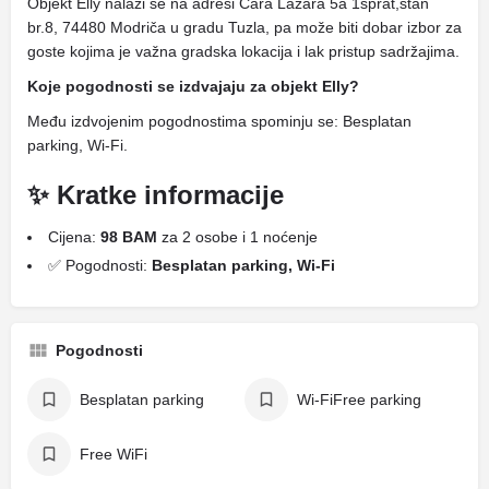
Objekt Elly nalazi se na adresi Cara Lazara 5a 1sprat,stan
br.8, 74480 Modriča u gradu Tuzla, pa može biti dobar izbor za
goste kojima je važna gradska lokacija i lak pristup sadržajima.
Koje pogodnosti se izdvajaju za objekt Elly?
Među izdvojenim pogodnostima spominju se: Besplatan
parking, Wi-Fi.
✨ Kratke informacije
Cijena:
98 BAM
za 2 osobe i 1 noćenje
✅ Pogodnosti:
Besplatan parking, Wi-Fi
Pogodnosti
Besplatan parking
Wi-FiFree parking
Free WiFi