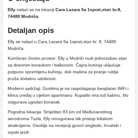
Elly
nalazi se na lokaciji
Cara Lazara 5a 1sprat,stan br.8,
74480 Modriča
.
Detaljan opis
Elly se nalazi u Cara Lazara 5a 1sprat,stan br. 8, 74480
Modriča.
Komforan životni prostor: Elly u Modriči nudi jednosoban stan
sa dnevnim boravkom i balkonom. Čajna kuhinja uključuje
potpuno opremljenu kuhinju, dok mašina za pranje rublja
pruža dodatnu udobnost.
Moderni sadržaji: Gostima je na raspolaganju besplatan WiFi i
klima uređaj u cijelom apartmanu. Kupatilo ima tuš kabinu, što
osigurava ugodan boravak.
Pogodna lokacija: Smješten 83 km od Međunarodnog
aerodroma Tuzla, Elly omogućava lak pristup lokalnim
atrakcijama. Osoblje na recepciji govori engleski, hrvatski i
srpski jezik.