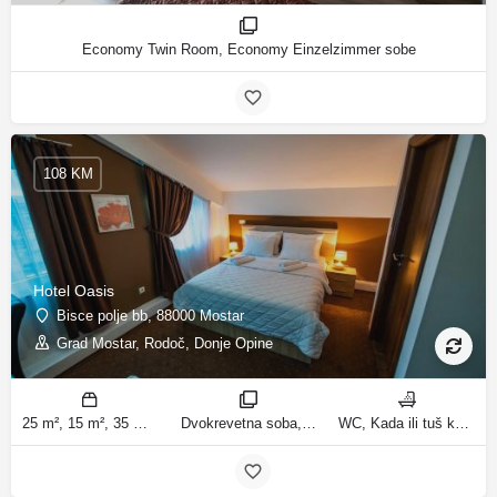
Economy Twin Room, Economy Einzelzimmer sobe
108 KM
Hotel Oasis
Bisce polje bb, 88000 Mostar
Grad Mostar, Rodoč, Donje Opine
25 m², 15 m², 35 m² m2
Dvokrevetna soba, Trokrevetna soba, Četvorokrevetna soba, Jednokrevetna soba sobe
WC, Kada ili tuš kupatila