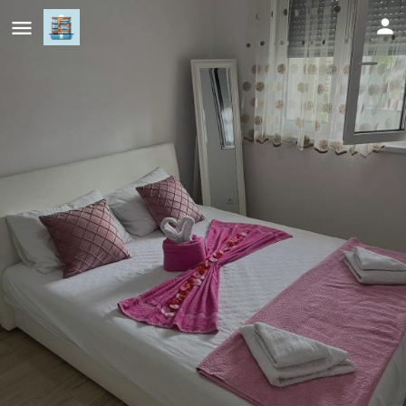
Elly
Cijena (po danu)
98
KM