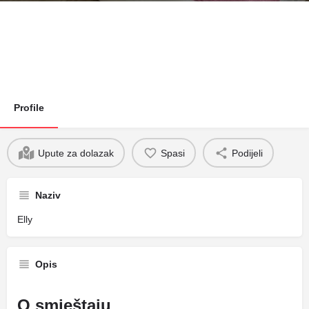
Profile
Upute za dolazak
Spasi
Podijeli
Naziv
Elly
Opis
O smještaju