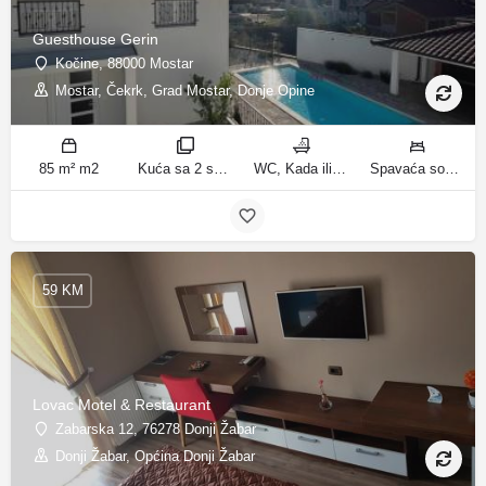
Guesthouse Gerin
Kočine, 88000 Mostar
Mostar, Čekrk, Grad Mostar, Donje Opine
85 m² m2
Kuća sa 2 spavaće sobe sobe
WC, Kada ili tuš kupatila
Spavaća soba 1: 1 francuski bračni krevet | Spavaća soba 2: 3 kreveta za jednu osobu | Dnevni boravak: 1 kauč na razvlačenje ležaja
59 KM
Lovac Motel & Restaurant
Zabarska 12, 76278 Donji Žabar
Donji Žabar, Općina Donji Žabar