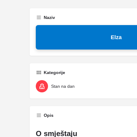
Naziv
Elza
Kategorije
Stan na dan
Opis
O smještaju