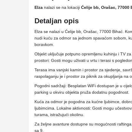
Elza
nalazi se na lokaciji
Ćelije bb, Orašac, 77000 
Detaljan opis
Elza se nalazi u Ćelije bb, Orašac, 77000 Bihać. Kom
nudi kuću za odmor sa jednom spavaćom sobom, kup
boravkom.
Objekt uključuje potpuno opremljenu kuhinju i TV za 
prostori: Gosti mogu uživati ​​u vrtu i terasi s pogledo
Terasa ima vanjski kamin i prostor za sjedenje, sav
raspolaganju je i prostor za piknik za okupljanja na
Pogodni sadržaji: Besplatan WiFi dostupan je u cijel
parking u okviru objekta pruža dodatnu pogodnost.
Kuća za odmor je pogodna za kućne ljubimce, dobro
ljubimcima. Lokalne aktivnosti: Gosti mogu učestvovat
turama, istražujući okolinu.
Za željne avanture dostupne su mogućnosti raftinga. 
sa 9.