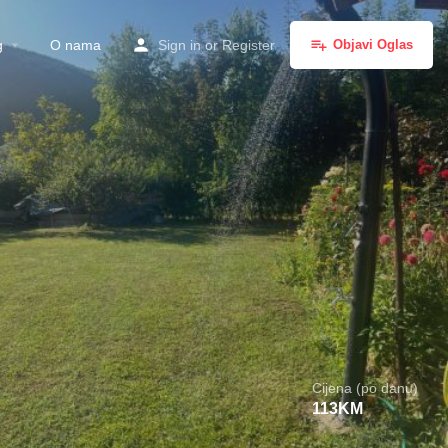
g
O nama
Sign in
or
Register
Objavi Oglas
Cijena (po danu)
113
KM