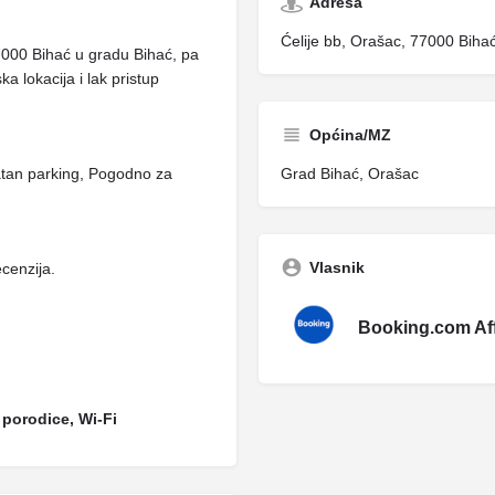
Adresa
Ćelije bb, Orašac, 77000 Biha
77000 Bihać u gradu Bihać, pa
a lokacija i lak pristup
Općina/MZ
Grad Bihać, Orašac
tan parking, Pogodno za
Vlasnik
cenzija.
Booking.com Affi
porodice, Wi-Fi