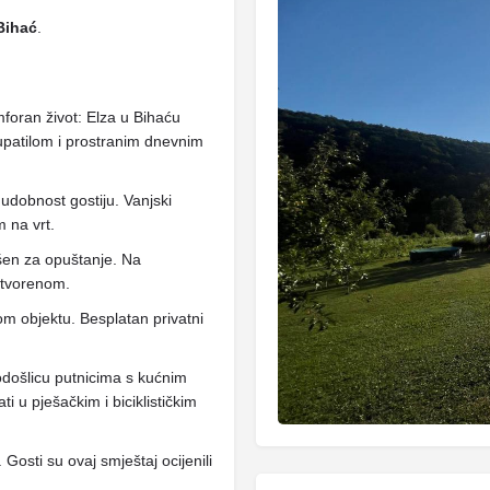
Bihać
.
foran život: Elza u Bihaću
atilom i prostranim dnevnim
udobnost gostiju. Vanjski
m na vrt.
ršen za opuštanje. Na
 otvorenom.
om objektu. Besplatan privatni
došlicu putnicima s kućnim
i u pješačkim i biciklističkim
Gosti su ovaj smještaj ocijenili