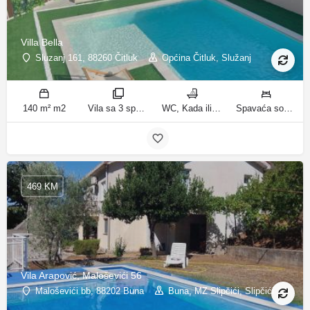
Villa Bella
Sluzanj 161, 88260 Čitluk
Općina Čitluk, Služanj
140 m² m2
Vila sa 3 spavaće sobe sobe
WC, Kada ili tuš kupatila
Spavaća soba 1: 1 bračni krevet | Spavaća soba 2: 2 kreveta za jednu osobu | Spavaća soba 3: 2 kreveta za jednu osobu | Dnevni boravak: 1 kauč na razvlačenje ležaja
469 KM
Vila Arapović, Maloševići 56
Maloševići bb, 88202 Buna
Buna, MZ Slipčići, Slipčići