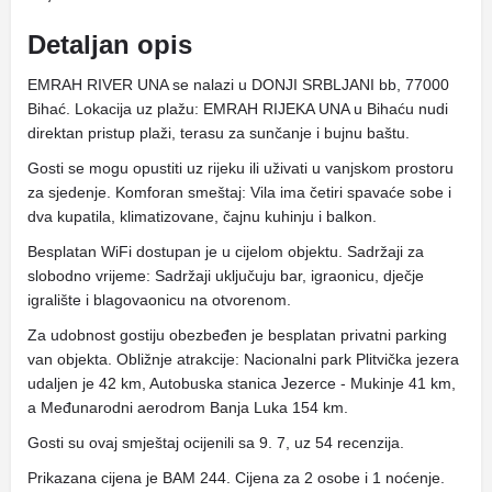
Detaljan opis
EMRAH RIVER UNA se nalazi u DONJI SRBLJANI bb, 77000
Bihać. Lokacija uz plažu: EMRAH RIJEKA UNA u Bihaću nudi
direktan pristup plaži, terasu za sunčanje i bujnu baštu.
Gosti se mogu opustiti uz rijeku ili uživati ​​u vanjskom prostoru
za sjedenje. Komforan smeštaj: Vila ima četiri spavaće sobe i
dva kupatila, klimatizovane, čajnu kuhinju i balkon.
Besplatan WiFi dostupan je u cijelom objektu. Sadržaji za
slobodno vrijeme: Sadržaji uključuju bar, igraonicu, dječje
igralište i blagovaonicu na otvorenom.
Za udobnost gostiju obezbeđen je besplatan privatni parking
van objekta. Obližnje atrakcije: Nacionalni park Plitvička jezera
udaljen je 42 km, Autobuska stanica Jezerce - Mukinje 41 km,
a Međunarodni aerodrom Banja Luka 154 km.
Gosti su ovaj smještaj ocijenili sa 9. 7, uz 54 recenzija.
Prikazana cijena je BAM 244. Cijena za 2 osobe i 1 noćenje.