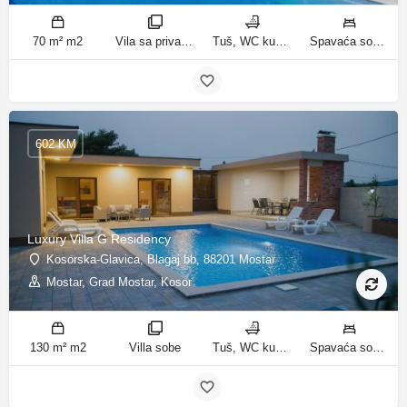
70 m² m2
Vila sa privatnim bazenom sobe
Tuš, WC kupatila
Spavaća soba 1: 3 odvojena kreveta | Spavaća soba 2: 3 kreveta za jednu osobu | Dnevni boravak: 1 kauč na razvlačenje ležaja
602 KM
Luxury Villa G Residency
Kosorska-Glavica, Blagaj bb, 88201 Mostar
Mostar, Grad Mostar, Kosor
130 m² m2
Villa sobe
Tuš, WC kupatila
Spavaća soba 1: 1 bračni krevet | Spavaća soba 2: 2 kreveta za jednu osobu | Spavaća soba 3: 1 bračni krevet | Spavaća soba 4: 2 kreveta za jednu osobu | Dnevni boravak: 1 kauč na razvlačenje ležaja