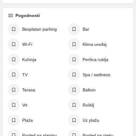
Pogodnosti
Besplatan parking
Bar
Wi-Fi
Klima uređaj
Kuhinja
Perilica rublja
TV
Spa / wellness
Terasa
Balkon
Vrt
Roštilj
Plaža
Uz plažu
Pogled na planinu
Pogled na rijeku