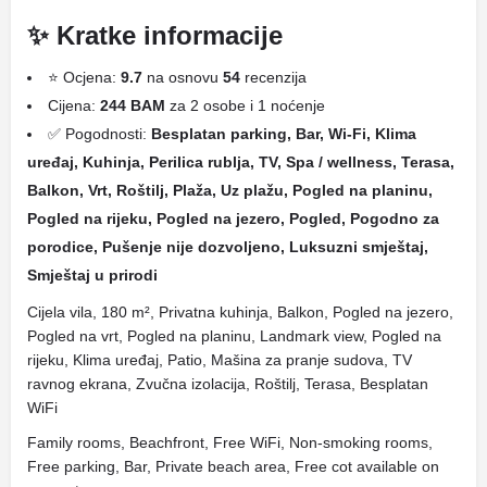
✨ Kratke informacije
⭐ Ocjena:
9.7
na osnovu
54
recenzija
Cijena:
244 BAM
za 2 osobe i 1 noćenje
✅ Pogodnosti:
Besplatan parking, Bar, Wi-Fi, Klima
uređaj, Kuhinja, Perilica rublja, TV, Spa / wellness, Terasa,
Balkon, Vrt, Roštilj, Plaža, Uz plažu, Pogled na planinu,
Pogled na rijeku, Pogled na jezero, Pogled, Pogodno za
porodice, Pušenje nije dozvoljeno, Luksuzni smještaj,
Smještaj u prirodi
Cijela vila, 180 m², Privatna kuhinja, Balkon, Pogled na jezero,
Pogled na vrt, Pogled na planinu, Landmark view, Pogled na
rijeku, Klima uređaj, Patio, Mašina za pranje sudova, TV
ravnog ekrana, Zvučna izolacija, Roštilj, Terasa, Besplatan
WiFi
Family rooms, Beachfront, Free WiFi, Non-smoking rooms,
Free parking, Bar, Private beach area, Free cot available on