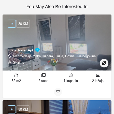
You May Also Be Interested In
80 KM
Tuzla Tower Apt.
Mehmedalije Maka Dizdara, Tuzla, Bosna i Hercegovina
Stupine
52 m2
2 sobe
1 kupatila
2 ležaja
80 KM