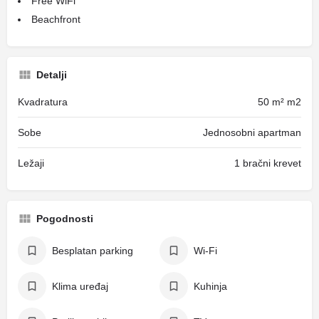
Free WiFi
Beachfront
Detalji
Kvadratura
50 m² m2
Sobe
Jednosobni apartman
Ležaji
1 bračni krevet
Pogodnosti
Besplatan parking
Wi-Fi
Klima uređaj
Kuhinja