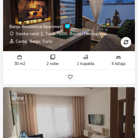
Banja Residence Apartment
Srpska varoš 2, Tuzla 75000, Bosna i Hercegovina
Centar, Banja, Tuzla
30 m2
2 sobe
1 kupatila
4 ležaja
90 KM
H&H Apartments