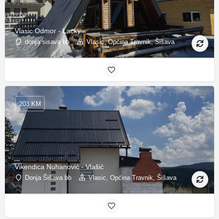
Vlasic Odmor - Lacky
donja sisava bb
Vlasic, Općina Travnik, Šišava
203 KM
Vikendica Nuhanović - Vlašić
Donja Šišava bb
Vlasic, Općina Travnik, Šišava