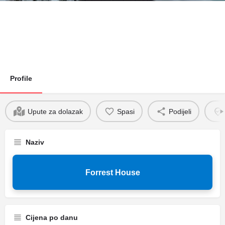
Profile
Upute za dolazak
Spasi
Podijeli
Naziv
Forrest House
Cijena po danu