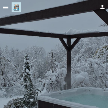
Forrest House
Cijena (po danu)
150
KM