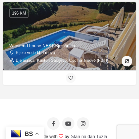
196 KM
Weekend house NEST Bjelašnica
Bijele vode bb Trnovo
Bjelašnica, Kanton Sarajevo, Općina Trnovo (FBiH)
BS
© Made with
by
Stan na dan Tuzla