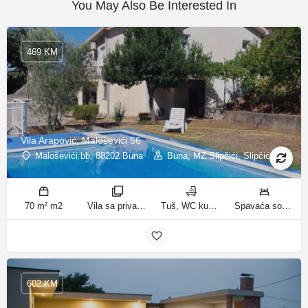
You May Also Be Interested In
469 KM
Vila Arapović, Maloševići 56
Maloševići bb, 88202 Buna
Buna, MZ Slipčići, Slipčići
70 m² m2
Vila sa privatnim bazenom sobe
Tuš, WC kupatila
Spavaća soba 1: 3 odvojena kreveta | Spavaća soba 2: 3 kreveta za jednu osobu | Dnevni boravak: 1 kauč na razvlačenje ležaja
602 KM