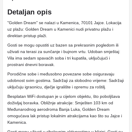
Detaljan opis
"Golden Dream" se nalazi u Kamenica, 70101 Jajce. Lokacija
uz plažu: Golden Dream u Kamenici nudi privatnu plažu i
direktan pristup plaži.
Gosti se mogu opustiti uz bazen sa prekrasnim pogledom ili
uživati ​​na terasi za sunčanje i bujnom vrtu. Udoban smještaj:
Vila ima sedam spavaćih soba i tri kupatila, uključujući i
prostrani dnevni boravak.
Porodične sobe i međusobno povezane sobe osiguravaju
udobnost svim gostima. Sadržaji za slobodno vrijeme: Sadržaji
uključuju igraonicu, dječje igralište i opremu za roštilj.
Besplatan WiFi dostupan je u cijelom objektu, što poboljšava
doživljaj boravka. Obližnje atrakcije: Smješten 103 km od
Međunarodnog aerodroma Banja Luka, Golden Dream
omogućava lak pristup lokalnim atrakcijama kao što su Jajce i
Kamenica.
Gosti mogu uživati ​​u ribolovnim aktivnostima u blizini. Gosti su