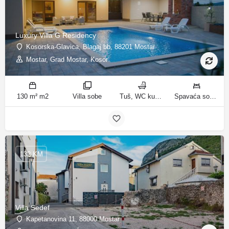
Luxury Villa G Residency
Kosorska-Glavica, Blagaj bb, 88201 Mostar
Mostar, Grad Mostar, Kosor
130 m² m2
Villa sobe
Tuš, WC kupatila
Spavaća soba 1: 1 bračni krevet | Spavaća soba 2: 2 kreveta za jednu osobu | Spavaća soba 3: 1 bračni krevet | Spavaća soba 4: 2 kreveta za jednu osobu | Dnevni boravak: 1 kauč na razvlačenje ležaja
132 KM
Villa Sedef
Kapetanovina 11, 88000 Mostar