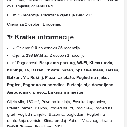
ovaj smještaj ocijenili sa 9.
0, uz 25 recenzija. Prikazana cijena je BAM 293.
Cijena za 2 osobe i 1 noćenje.
✨ Kratke informacije
⭐ Ocjena:
9.0
na osnovu
25
recenzija
Cijena:
293 BAM
za 2 osobe i 1 noćenje
✅ Pogodnosti:
Besplatan parking, Wi-Fi, Klima uređaj,
Kuhinja, TV, Bazen, Privatni bazen, Spa / wellness, Terasa,
Balkon, Vrt, Roštilj, Plaža, Uz plažu, Pogled na rijeku,
Pogled, Pogodno za porodice, Pušenje nije dozvoljeno,
Aerodromski prevoz, Luksuzni smještaj
Cijela vila, 160 m², Privatna kuhinja, Ensuite kupaonica,
Privatni bazen, Balkon, Pogled na vrt, Pool view, Pogled na
grad, Pogled na rijeku, Bazen sa pogledom, Pogled na
unutrašnje dvorište, Klima uređaj, Patio, TV ravnog ekrana,
Roštilj, Terasa, Besplatan WiFi